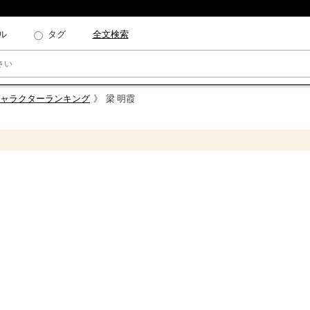
ル
タグ
全文検索
キャラクターランキング
梁 明霞