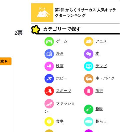
第2回 からくりサーカス 人気キャラ
クターランキング
カテゴリーで探す
2票
ゲーム
アニメ
漫画
本
検索 ▶
映画
テレビ
ホビー
車・バイク
スポーツ
旅行
ファッショ
趣味
ン
食事
暮らし