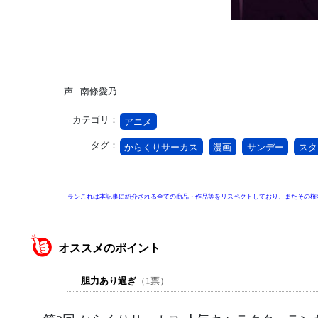
声 - 南條愛乃
カテゴリ：
アニメ
タグ：
からくりサーカス
漫画
サンデー
スタ
ランこれは本記事に紹介される全ての商品・作品等をリスペクトしており、またその権
オススメのポイント
胆力あり過ぎ
（1票）