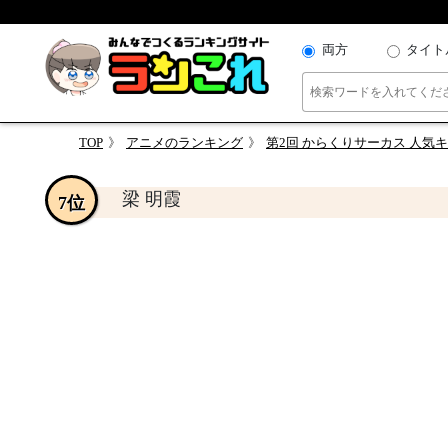
両方
タイト
TOP
アニメのランキング
第2回 からくりサーカス 人気
梁 明霞
7位