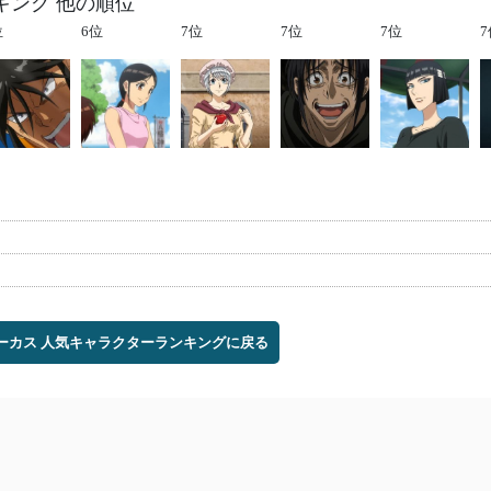
キング 他の順位
位
6位
7位
7位
7位
7
サーカス 人気キャラクターランキングに戻る