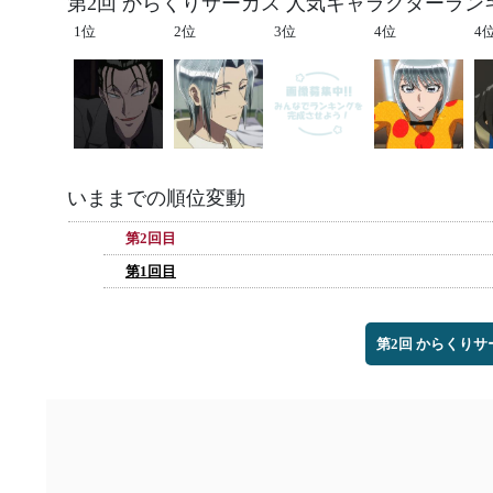
第2回 からくりサーカス 人気キャラクターラン
1位
2位
3位
4位
4
いままでの順位変動
第2回目
第1回目
第2回 からくり