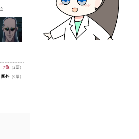
位
7位
（2票）
圏外
（0票）