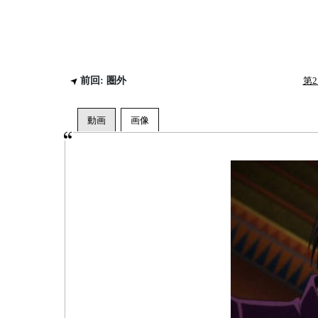
前回: 圏外
第