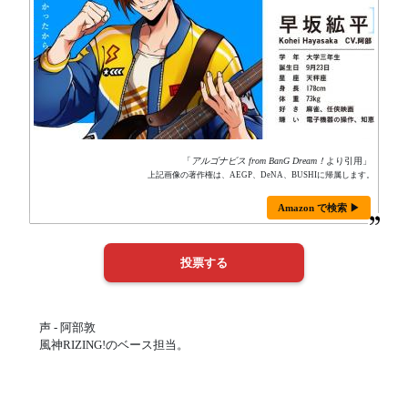
「
アルゴナビス from BanG Dream！
より引用」
上記画像の著作権は、AEGP、DeNA、BUSHIに帰属します。
Amazon で検索 ▶
声 - 阿部敦
風神RIZING!のベース担当。