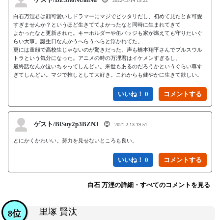
2022-12-14 15:22
白石万浬君は顔可愛いしドラマーにマジでピッタリだし、初めて見たとき可愛
すぎませんか？というほど生きててよかったなと同時に生まれてきて

よかったなと更新された。キーホルダーや缶バッジも家が燃えても守りたいぐ
らい大事。誕生日なんかうへらうへらと浮かれてた。

更には童顔で高校生じゃないのが驚きだった。声も橋本翔平さんでプルスウル
トラという気分になった。アニメの時の万浬君はイケメンすぎるし、

最終話なんか泣いちゃってしんどい。来世もあるのだろうかというぐらい尊す
ぎてしんどい。マジで推しとして大好き。これからも健やかに生きて欲しい。
いいね！ 0
ゲスト/BlSuy2p3BZN3
😍
2021-2-13 19:51
とにかくかわいい。努力を見せないところも良い。
いいね！ 0
白石 万浬の詳細・すべてのコメントを見る
里塚 賢汰
8位