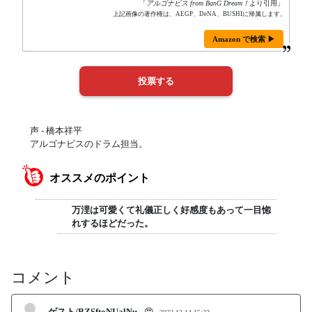
「
アルゴナビス from BanG Dream！
より引用」
上記画像の著作権は、AEGP、DeNA、BUSHIに帰属します。
Amazon で検索 ▶
声 - 橋本祥平
アルゴナビスのドラム担当。
オススメのポイント
万浬は可愛くて礼儀正しく好感度もあって一目惚
れするほどだった。
コメント
ゲスト/BZSftoNUalNu
😍