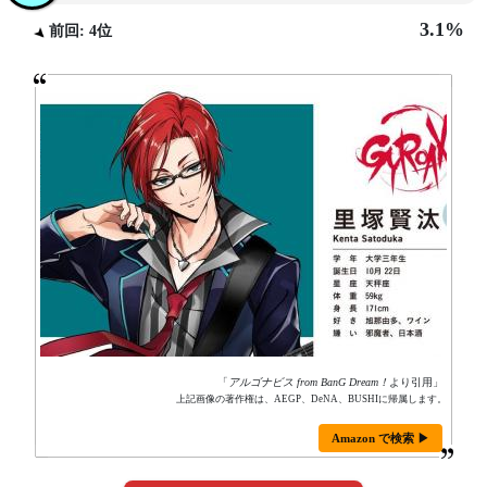
3.1%
前回: 4位
「
アルゴナビス from BanG Dream！
より引用」
上記画像の著作権は、AEGP、DeNA、BUSHIに帰属します。
Amazon で検索 ▶