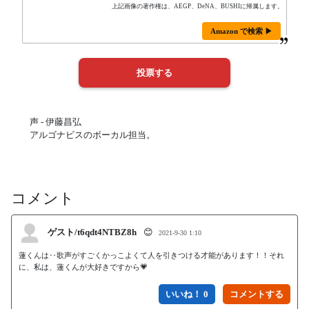
上記画像の著作権は、AEGP、DeNA、BUSHIに帰属します。
Amazon で検索 ▶
声 - 伊藤昌弘
アルゴナビスのボーカル担当。
コメント
ゲスト/t6qdt4NTBZ8h
😊
2021-9-30 1:10
蓮くんは‥歌声がすごくかっこよくて人を引きつける才能があります！！それ
に、私は、蓮くんが大好きですから💗
いいね！ 0