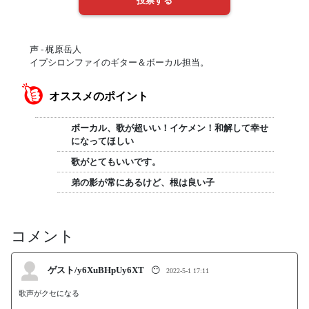
声 - 梶原岳人
イプシロンファイのギター＆ボーカル担当。
オススメのポイント
ボーカル、歌が超いい！イケメン！和解して幸せ
になってほしい
歌がとてもいいです。
弟の影が常にあるけど、根は良い子
コメント
ゲスト/y6XuBHpUy6XT
😶
2022-5-1 17:11
歌声がクセになる