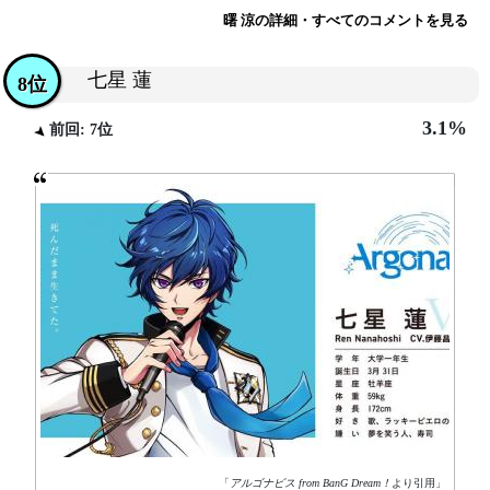
曙 涼の詳細・すべてのコメントを見る
七星 蓮
8位
3.1%
前回: 7位
「
アルゴナビス from BanG Dream！
より引用」