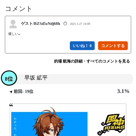
コメント
ゲスト/BZSd5zNdj68h
😶
2021-1-27 14:09
優しい…
いいね！ 0
的場 航海の詳細・すべてのコメントを見る
早坂 絋平
8位
3.1%
前回: 19位