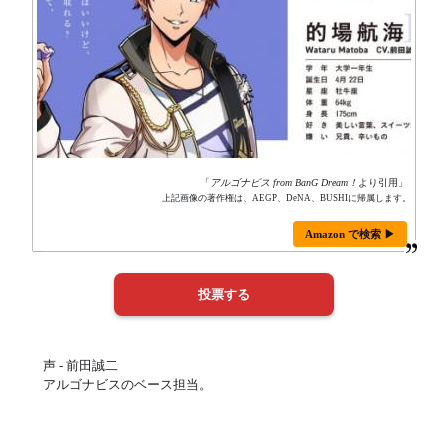
「
アルゴナビス from BanG Dream！
より引用」
上記画像の著作権は、AEGP、DeNA、BUSHIに帰属します。
Amazon で検索 ▶
声 - 前田誠二
アルゴナビスのベース担当。