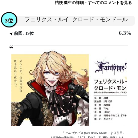
桔梗 凛生の詳細・すべてのコメントを見る
フェリクス・ルイ=クロード・モンドール
3位
6.3%
前回: 19位
「
アルゴナビス from BanG Dream！
より引用」
上記画像の著作権は、AEGP、DeNA、BUSHIに帰属します。