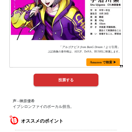
「
アルゴナビス from BanG Dream！
より引用」
上記画像の著作権は、AEGP、DeNA、BUSHIに帰属します。
Amazon で検索 ▶
声 - 榊原優希
イプシロンファイのボーカル担当。
オススメのポイント