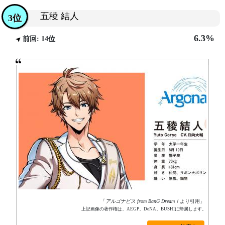
五稜 結人
3位
6.3%
前回: 14位
「
アルゴナビス from BanG Dream！
より引用」
上記画像の著作権は、AEGP、DeNA、BUSHIに帰属します。