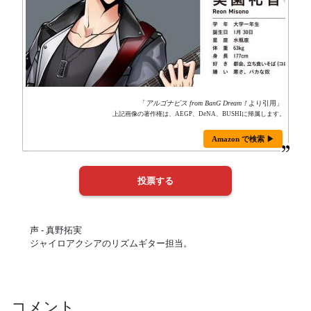
「
アルゴナビス from BanG Dream！
より引用」
上記画像の著作権は、AEGP、DeNA、BUSHIに帰属します。
Amazon で検索 ▶
声 - 真野拓実
ジャイロアクシアのリズムギター担当。
コメント