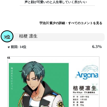
声と顔が可愛いのと人生壊していく所がいい
宇治川 紫夕の詳細・すべてのコメントを見る
桔梗 凛生
3位
6.3%
前回: 14位