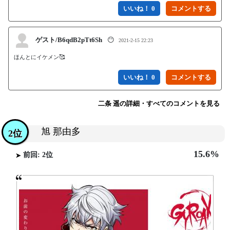
いいね！ 0
ゲスト/B6qdB2pTt6Sh
😶
2021-2-15 22:23
ほんとにイケメン🥰
いいね！ 0
二条 遥の詳細・すべてのコメントを見る
旭 那由多
2位
15.6%
前回: 2位