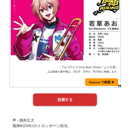
「
アルゴナビス from BanG Dream！
より引用」
上記画像の著作権は、AEGP、DeNA、BUSHIに帰属します。
Amazon で検索 ▶
声 - 酒井広大
風神RIZING!のトロンボーン担当。