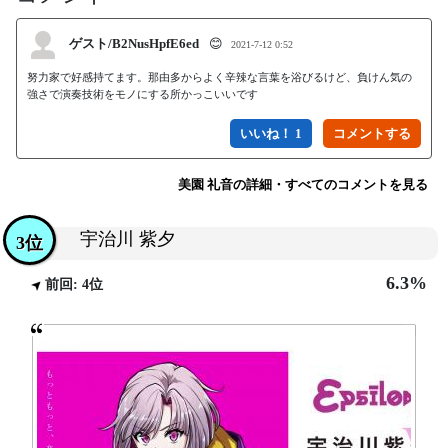
ゲスト/B2NusHpfE6ed
😊
2021-7-12 0:52
努力家で好感持てます。那由多からよく辛辣な言葉を浴びるけど、負けん気の
強さで演奏技術をモノにする所かっこいいです
いいね！ 1
美園 礼音の詳細・すべてのコメントを見る
宇治川 紫夕
3位
6.3%
前回: 4位