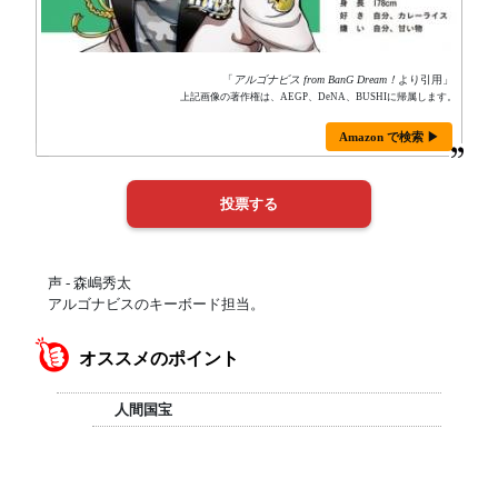
「
アルゴナビス from BanG Dream！
より引用」
上記画像の著作権は、AEGP、DeNA、BUSHIに帰属します。
Amazon で検索 ▶
声 - 森嶋秀太
アルゴナビスのキーボード担当。
オススメのポイント
人間国宝