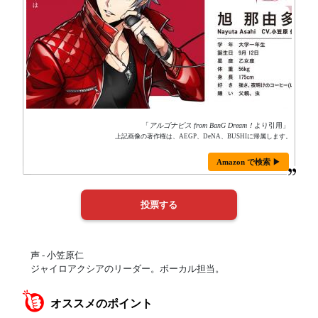
「
アルゴナビス from BanG Dream！
より引用」
上記画像の著作権は、AEGP、DeNA、BUSHIに帰属します。
Amazon で検索 ▶
声 - 小笠原仁
ジャイロアクシアのリーダー。ボーカル担当。
オススメのポイント