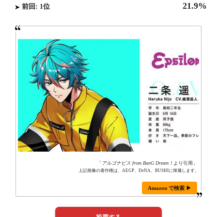
21.9%
前回: 1位
「
アルゴナビス from BanG Dream！
より引用」
上記画像の著作権は、AEGP、DeNA、BUSHIに帰属します。
Amazon で検索 ▶