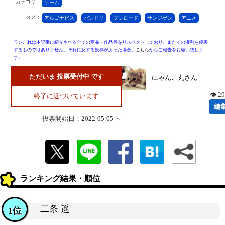
カテゴリ：
ゲーム
タグ：
アルゴナビス
バンドリ
ブシロード
サンジゲン
アニメ
ランこれは本記事に紹介される全ての商品・作品等をリスペクトしており、またその権利を侵害
するものではありません。それに反する投稿があった場合、
こちら
からご報告をお願い致しま
す。
ただいま 投票受付中 です
にゃんこ丸さん
👁 2
終了に近づいています
編
投票開始日：2022-05-05 ～
ランキング結果・順位
二条 遥
1位