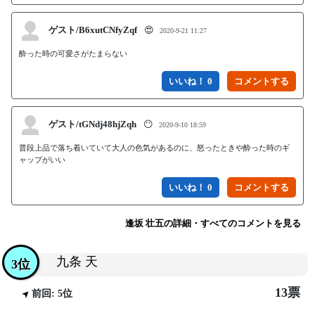
ゲスト/B6xutCNfyZqf
😍
2020-9-21 11:27
酔った時の可愛さがたまらない
いいね！ 0
ゲスト/tGNdj48hjZqh
😶
2020-9-10 18:59
普段上品で落ち着いていて大人の色気があるのに、怒ったときや酔った時のギ
ャップがいい
いいね！ 0
逢坂 壮五の詳細・すべてのコメントを見る
九条 天
3位
13票
前回: 5位