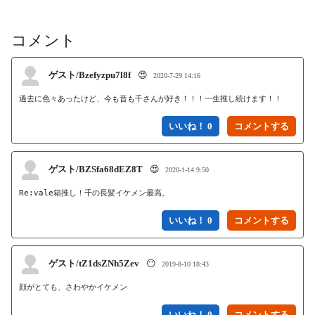
コメント
ゲスト/Bzefyzpu7l8f
😍
2020-7-29 14:16
過去に色々あったけど、今も昔も千さんが好き！！！一生推し続けます！！
いいね！ 0
ゲスト/BZSfa68dEZ8T
😍
2020-1-14 9:50
Re:vale箱推し！千の長髪イケメン最高。
いいね！ 0
ゲスト/tZ1dsZNh5Zev
😶
2019-8-10 18:43
顔がとても、さわやかイケメン
いいね！ 0