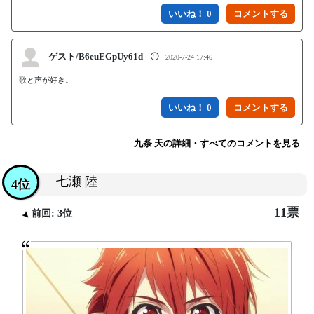
いいね！ 0
ゲスト/B6euEGpUy61d
😶
2020-7-24 17:46
歌と声が好き。
いいね！ 0
九条 天の詳細・すべてのコメントを見る
七瀬 陸
4位
11票
前回: 3位