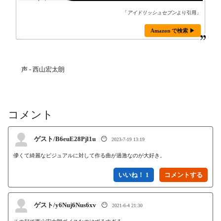
「
アイドリッシュセブン
より引用」
Amazon で検索 ▶
声 - 西山宏太朗
コメント
ゲスト/B6euE28Pjl1u
😶
2023-7-19 13:19
儚くて綺麗なビジュアルに対して作る曲が過激なのが大好き。
いいね！ 1
ゲスト/y6Nuj6Nus6xv
😶
2021-6-4 21:30