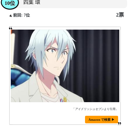
四葉 環
10位
2票
前回: 7位
「
アイドリッシュセブン
より引用」
Amazon で検索 ▶