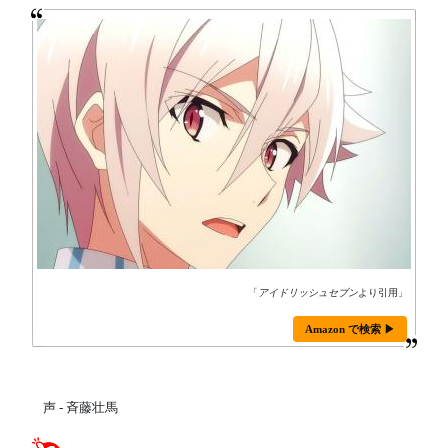
「
アイドリッシュセブン
より引用」
Amazon で検索 ▶
声 - 斉藤壮馬