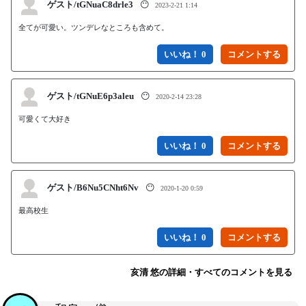
ゲスト/tGNuaC8drle3
😶
2023-2-21 1:14
全てが可愛い。ツンデレなところも含めて。
いいね！ 0
ゲスト/tGNuE6p3aleu
😶
2020-2-14 23:28
可愛くて大好き
いいね！ 0
ゲスト/B6Nu5CNht6Nv
😶
2020-1-20 0:59
最高校生
いいね！ 0
亥清 悠の詳細・すべてのコメントを見る