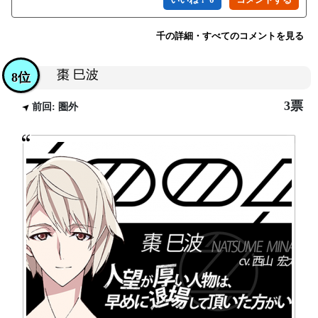
千の詳細・すべてのコメントを見る
棗 巳波
8位
3票
前回: 圏外