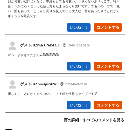
顔が可愛いだけじゃなく、中身もとても可愛い。うざくないぶりっこで、時々
言う〜かにゃ？といった話し方もたまらなく可愛いです。でもその一方で、強
い一面もあって、しっかり周りが見えている大人な一面もあったりでとにかく
いいね！ 0
ゲスト/B2NdyCNd5lXT
😍
2020-10-21 20:08
かっこよすぎてたまらん🥰🥰🥰🥰🥰
いいね！ 0
ゲスト/BZSualpv5lNv
😍
2020-10-10 23:06
優しくて、とにかくカッコいい！！！顔も性格もタイプです💕
いいね！ 0
百の詳細・すべてのコメントを見る