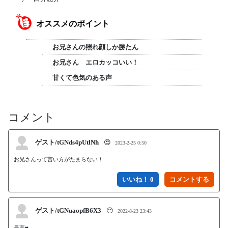
オススメのポイント
お兄さんの照れ顔しか勝たん
お兄さん エロカッコいい！
甘くて色気のある声
コメント
ゲスト/tGNds4pUtlNh
😍
2023-2-25 0:50
お兄さんって言い方がたまらない！
いいね！ 0
ゲスト/tGNuaopfB6X3
😶
2022-8-23 23:43
最高❤