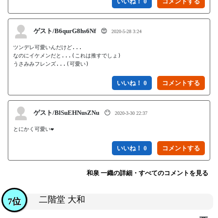
いいね！ 0
ゲスト/B6qurG8hs6Nf
😍
2020-5-28 3:24
ツンデレ可愛いんだけど...

なのにイケメンだと...(これは推すでしょ)

うさみみフレンズ...(可愛い)
いいね！ 0
ゲスト/BlSuEHNusZNu
😶
2020-3-30 22:37
とにかく可愛い❤️
いいね！ 0
和泉 一織の詳細・すべてのコメントを見る
二階堂 大和
7位