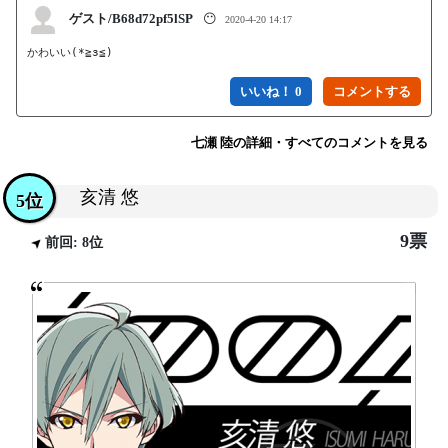
ゲスト/B68d72pf5lSP
😶
2020-4-20 14:17
かわいい(*≧з≦)
いいね！ 0
七瀬 陸の詳細・すべてのコメントを見る
亥清 悠
5位
9票
前回: 8位