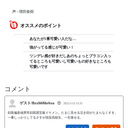
声 - 増田俊樹
オススメのポイント
あなたが1番可愛い人だな…
強がってる感じが可愛い！
ツンデレ感が好きだしあのちょっとブラコン入っ
てるところも可愛いし可愛いもの好きなところも
可愛いです
コメント
ゲスト/Bzxft68hr6xu
😍
2022-5-13 13:31
顔面偏差値異常顔面国宝級イケメン。たまに見せる泣き顔がたまらなくすき。
一番しっかりしてるさすが現役高校生。一生推せる。