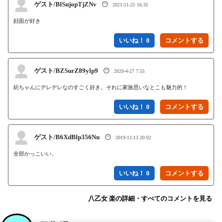
ゲスト/BlSujopTjZNv
😶
2021-11-21 16:35
顔面が好き
いいね！ 0
ゲスト/BZSurZ89ylp9
😶
2020-4-27 7:55
紡ちゃんにデレデレなのすごく好き。それに家族思いなとこも魅力的！
いいね！ 0
ゲスト/B6XdBlp356Nu
😶
2019-12-13 20:02
全部かっこいい。
いいね！ 0
八乙女 楽の詳細・すべてのコメントを見る