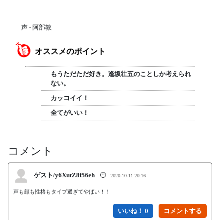
声 - 阿部敦
オススメのポイント
もうただただ好き。逢坂壮五のことしか考えられ
ない。
カッコイイ！
全てがいい！
コメント
ゲスト/y6XutZ8f56eh
😶
2020-10-11 20:16
声も顔も性格もタイプ過ぎてやばい！！
いいね！ 0