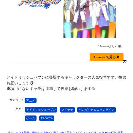
「
Amazon
より引用」
Amazon で見る ▶
アイドリッシュセブンに登場するキャラクターの人気投票です。投票
お願いします😄
※項目にないキャラは追加して投票お願いします💦
カテゴリ：
アニメ
タグ：
アイドリッシュセブン
アイナナ
バンダイナムコオンライン
ゲーム
TROYCA
ランこれは本記事に紹介される全ての商品・作品等をリスペクトしており、またその権利を侵害