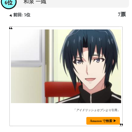
和泉 一織
6位
7票
前回: 5位
「
アイドリッシュセブン
より引用」
Amazon で検索 ▶