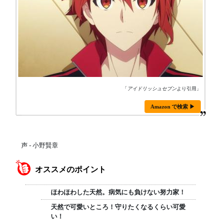
「
アイドリッシュセブン
より引用」
Amazon で検索 ▶
声 - 小野賢章
オススメのポイント
ほわほわした天然。病気にも負けない努力家！
天然で可愛いところ！守りたくなるくらい可愛
い！