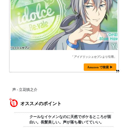
「
アイドリッシュセブン
より引用」
Amazon で検索 ▶
声 - 立花慎之介
オススメのポイント
クールなイケメンなのに天然でボケるところが面
白い。長髪美しい。声が落ち着いてていい。