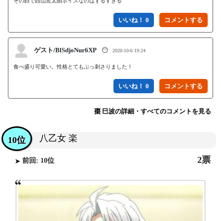
その顔で西山宏太朗ボイスなのはずるすぎる
いいね！ 0
ゲスト/BlSdjoNur6XP
😶
2020-10-6 19:24
食べ盛り可愛い。性格とてもぶっ刺さりました！
いいね！ 0
棗 巳波の詳細・すべてのコメントを見る
八乙女 楽
10位
2票
前回: 10位