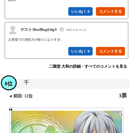
いいね！ 0
ゲスト/BzefBopUtlp3
😶
2022-3-21 11:13
土壇場での演技力が頼りになりすぎ。
いいね！ 0
二階堂 大和の詳細・すべてのコメントを見る
千
8位
3票
前回: 12位