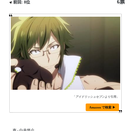
6票
前回: 8位
「
アイドリッシュセブン
より引用」
Amazon で検索 ▶
声 - 白井悠介