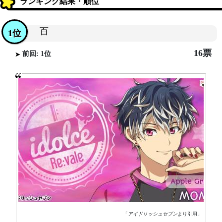
ランキング結果・順位
百
1位
16票
前回: 1位
「
アイドリッシュセブン
より引用」