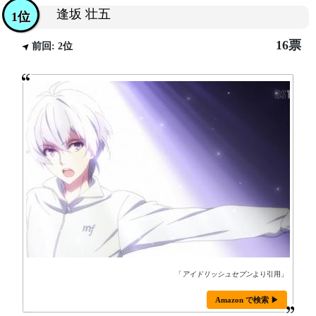
逢坂 壮五
1位
16票
前回: 2位
「
アイドリッシュセブン
より引用」
Amazon で検索 ▶