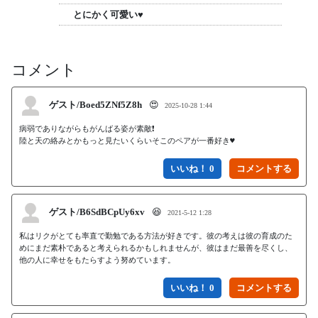
とにかく可愛い♥
コメント
ゲスト/Boed5ZNf5Z8h
😍
2025-10-28 1:44
病弱でありながらもがんばる姿が素敵❗

いいね！ 0
ゲスト/B6SdBCpUy6xv
😆
2021-5-12 1:28
私はリクがとても率直で勤勉である方法が好きです。彼の考えは彼の育成のた
めにまだ素朴であると考えられるかもしれませんが、彼はまだ最善を尽くし、
他の人に幸せをもたらすよう努めています。
いいね！ 0