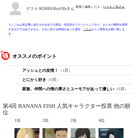
最後に編集した人：
にゃんこ丸さん
ゲスト/B28fE6Nhy6Xhさん
ランこれは本記事に紹介される全ての商品・作品等をリスペクトしており、またその権利を侵害
するものではありません。それに反する投稿があった場合、
こちら
からご報告をお願い致しま
す。
オススメのポイント
アッシュとの友情！
（1票）
とにかく好き
（0票）
家族、仲間への情の厚さとユーモアがあって優しい
（0票）
第4回 BANANA FISH 人気キャラクター投票 他の順
位
1位
2位
2位
4位