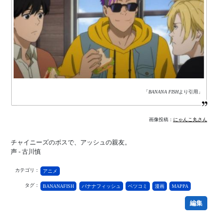
「
BANANA FISH
より引用」
画像投稿：
にゃんこ丸さん
チャイニーズのボスで、アッシュの親友。
声 - 古川慎
カテゴリ：
アニメ
タグ：
BANANAFISH
バナナフィッシュ
ベツコミ
漫画
MAPPA
編集