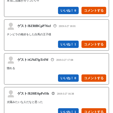
本当に活躍がカッコいい‼
いいね！ 0
ゲスト/BZRfBCpP76xf
😶
2019-3-27 18:01
チンピラの格好をした白馬の王子様
いいね！ 1
ゲスト/tGNd7lpTrlNf
😶
2019-3-27 17:08
惚れる
いいね！ 0
ゲスト/B28fE6pPrlSh
😍
2019-3-27 16:38
太陽みたいな人だなと思った
いいね！ 1