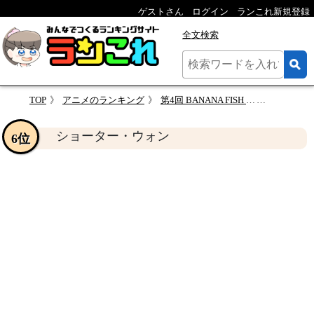
ゲストさん
ログイン
ランこれ新規登録
全文検索
TOP
アニメのランキング
第4回 BANANA FISH 人気キャラクター投票
ショータ
ショーター・ウォン
6位