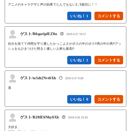
アニメのキャラデザと声の効果でとんでもない2.5枚目に！！
いいね！ 1
ゲスト/B6qurlpfEZ8u
😍
2019-3-27 10:57
自分を捨てて仲間を守り通したかっこよさがボスの中のボス‼男の中の男‼アッ
シュをもひきつけた明るく優しい人柄も最高‼
いいね！ 1
ゲスト/toSdt2Nvt6Xh
😶
2019-3-27 9:00
漢
いいね！ 0
ゲスト/B28fE6Nhy6Xh
😍
2019-3-26 23:43
大好き。
