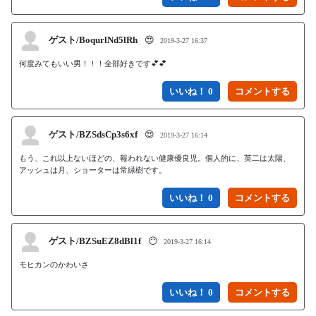
ゲスト/BoqurlNd5lRh
😍
2019-3-27 16:37
何度みてもいい男！！！全部好きです💕💕
いいね！ 0
ゲスト/BZSdsCp3s6xf
😍
2019-3-27 16:14
もう、これ以上ないほどの、報われない健康優良児。個人的に、英二は太陽、
アッシュは月、ショーターは常緑樹です。
いいね！ 0
ゲスト/BZSuEZ8dBl1f
😶
2019-3-27 16:14
モヒカンのかわいさ
いいね！ 0