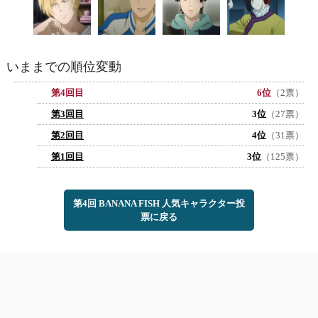
いままでの順位変動
第4回目
6位
（2票）
第3回目
3位
（27票）
第2回目
4位
（31票）
第1回目
3位
（125票）
第4回 BANANA FISH 人気キャラクター投
票に戻る