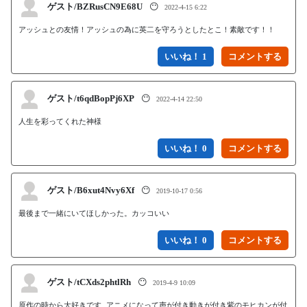
ゲスト/BZRusCN9E68U
😶
2022-4-15 6:22
アッシュとの友情！アッシュの為に英二を守ろうとしたとこ！素敵です！！
いいね！ 1
ゲスト/t6qdBopPj6XP
😶
2022-4-14 22:50
人生を彩ってくれた神様
いいね！ 0
ゲスト/B6xut4Nvy6Xf
😶
2019-10-17 0:56
最後まで一緒にいてほしかった。カッコいい
いいね！ 0
ゲスト/tCXds2phtlRh
😶
2019-4-9 10:09
原作の時から大好きです アニメになって声が付き動きが付き紫のモヒカンが付