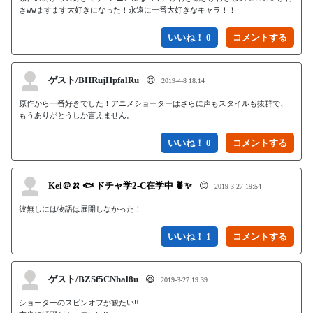
きwwますます大好きになった！永遠に一番大好きなキャラ！！
いいね！ 0
ゲスト/BHRujHpfalRu
😍
2019-4-8 18:14
原作から一番好きでした！アニメショーターはさらに声もスタイルも抜群で、
もうありがとうしか言えません。
いいね！ 0
Kei＠🍌 🐟 ドチャ学2-C在学中 🍍✨
😍
2019-3-27 19:54
彼無しには物語は展開しなかった！
いいね！ 1
ゲスト/BZSf5CNhal8u
😆
2019-3-27 19:39
ショーターのスピンオフが観たい‼
