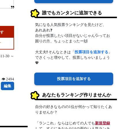
誰でもカンタンに追加できる
気になる人気投票ランキングを見たけど、
あれあれ❓
です
自分が投票したい項目がないじゃん💦ってお
困りの方、ちょっとまったー🙌
す
大丈夫❗ そんなときは「
投票項目を追加する
」
1-30 ～
でさくっと増やして、投票しちゃいましょう
💖
投票項目を追加する
👁 2494
編集
あなたもランキング作りませんか
自分の好きなものの1位が何かって知りたくあ
りませんか？
「ランこれ」ならはじめての人でも
新規登録
して、すぐにあなただけの面白い人気ランキ