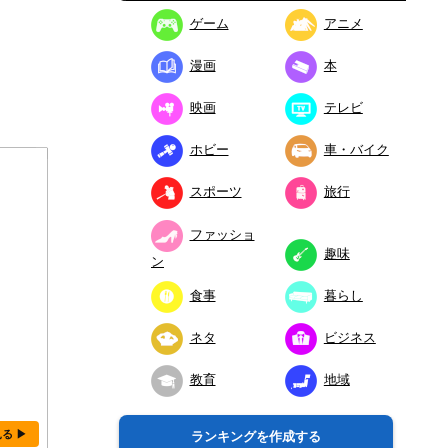
ゲーム
アニメ
漫画
本
映画
テレビ
ホビー
車・バイク
スポーツ
旅行
ファッショ
趣味
ン
食事
暮らし
ネタ
ビジネス
教育
地域
見る ▶
ランキングを作成する