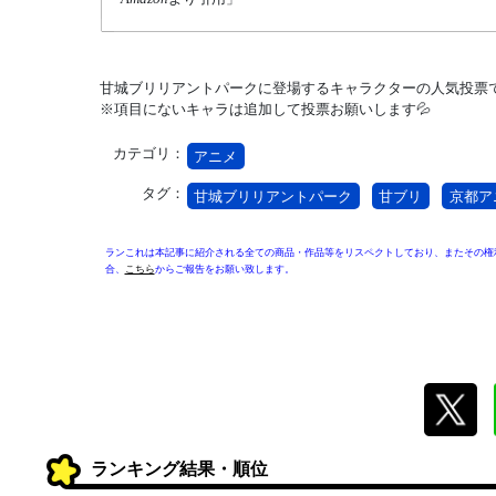
甘城ブリリアントパークに登場するキャラクターの人気投票で
※項目にないキャラは追加して投票お願いします💦
カテゴリ：
アニメ
タグ：
甘城ブリリアントパーク
甘ブリ
京都ア
ランこれは本記事に紹介される全ての商品・作品等をリスペクトしており、またその権
合、
こちら
からご報告をお願い致します。
ランキング結果・順位