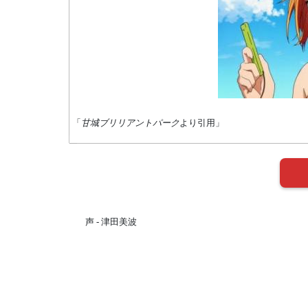
「
甘城ブリリアントパーク
より引用」
声 - 津田美波