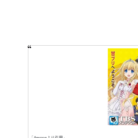
「
Amazon
より引用」