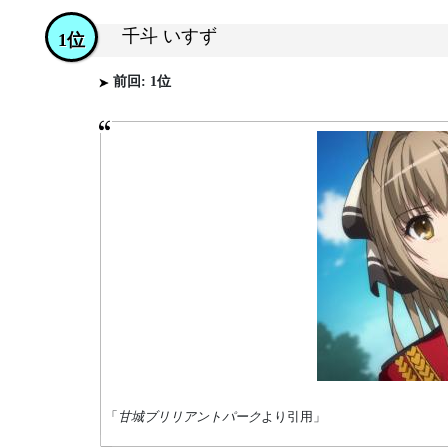
千斗 いすず
1位
前回: 1位
「
甘城ブリリアントパーク
より引用」