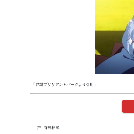
「
甘城ブリリアントパーク
より引用」
声 - 寺島拓篤