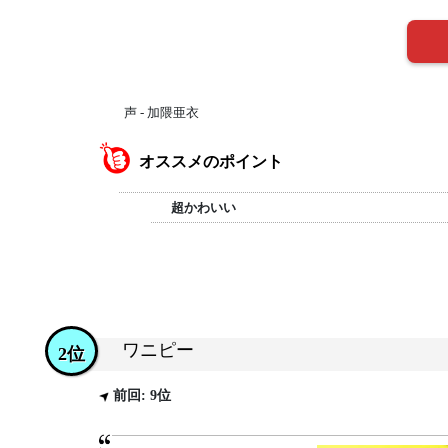
声 - 加隈亜衣
オススメのポイント
超かわいい
ワニピー
2位
前回: 9位