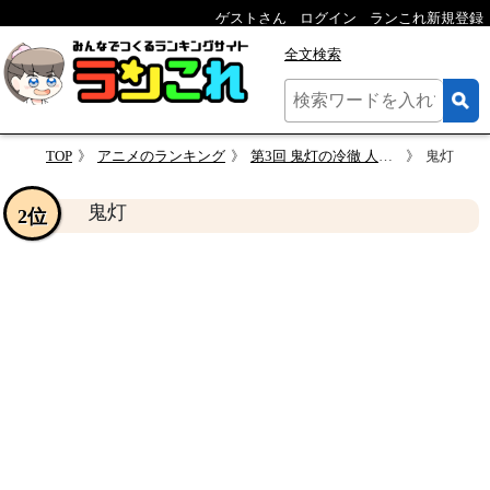
ゲストさん
ログイン
ランこれ新規登録
全文検索
TOP
アニメのランキング
第3回 鬼灯の冷徹 人気キャラクター投票
鬼灯
鬼灯
2位