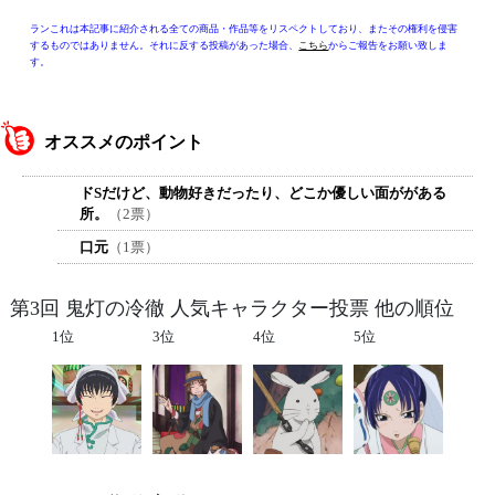
ランこれは本記事に紹介される全ての商品・作品等をリスペクトしており、またその権利を侵害
するものではありません。それに反する投稿があった場合、
こちら
からご報告をお願い致しま
す。
オススメのポイント
ドSだけど、動物好きだったり、どこか優しい面ががある
所。
（2票）
口元
（1票）
第3回 鬼灯の冷徹 人気キャラクター投票 他の順位
1位
3位
4位
5位