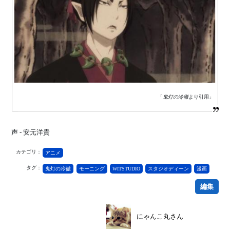
「
鬼灯の冷徹
より引用」
声 - 安元洋貴
カテゴリ：
アニメ
タグ：
鬼灯の冷徹
モーニング
WITSTUDIO
スタジオディーン
漫画
編集
にゃんこ丸さん