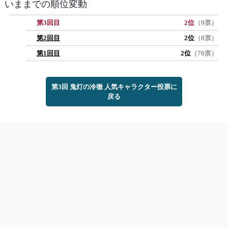
いままでの順位変動
第3回目
2位
（9票）
第2回目
2位
（8票）
第1回目
2位
（76票）
第3回 鬼灯の冷徹 人気キャラクター投票に
戻る