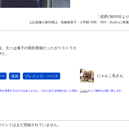
「
境界のRINNE
よ
上記画像の著作権は、高橋留美子・小学館 NHK・NEP・ShoProに帰
段。元々は魂子の契約黒猫だったがリストラさ
来た。
にゃんこ丸さん
デー
漫画
ブレインズ・ベース
利を侵害するものではありません。それに反する投稿があった場合、
こちら
からご報告をお願い致します。
ポイントはまだ登録されていません。