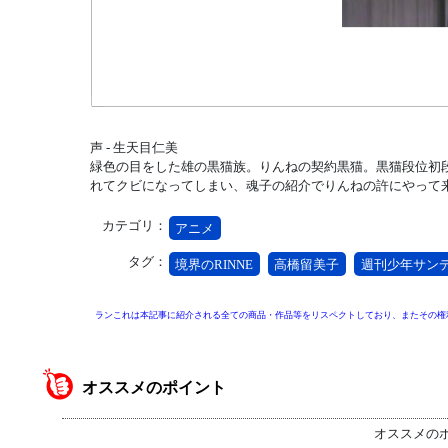
声 - 生天目仁美
緑色の目をした雄の黒猫族。りんねの契約黒猫。黒猫段位初
れてクビになってしまい、魂子の紹介でりんねの許にやって
カテゴリ：
アニメ
タグ：
境界のRINNE
高橋留美子
週刊少年サン
ランこれは本記事に紹介される全ての商品・作品等をリスペクトしており、またその権
オススメのポイント
オススメの