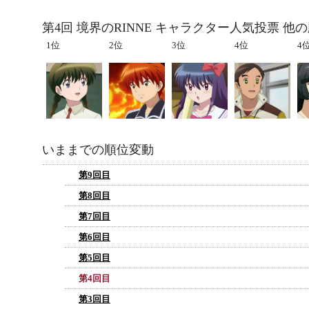
第4回 境界のRINNE キャラクター人気投票 他
1位
2位
3位
4位
4
いままでの順位変動
第9回目
第8回目
第7回目
第6回目
第5回目
第4回目
第3回目