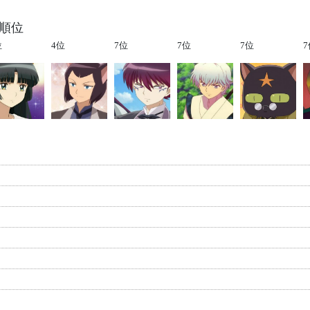
の順位
位
4位
7位
7位
7位
7