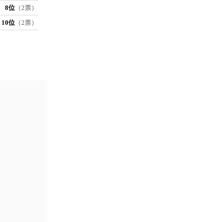
8位
（2票）
10位
（2票）