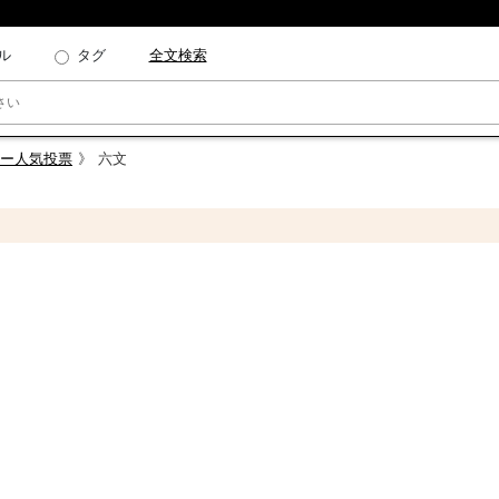
ル
タグ
全文検索
クター人気投票
六文