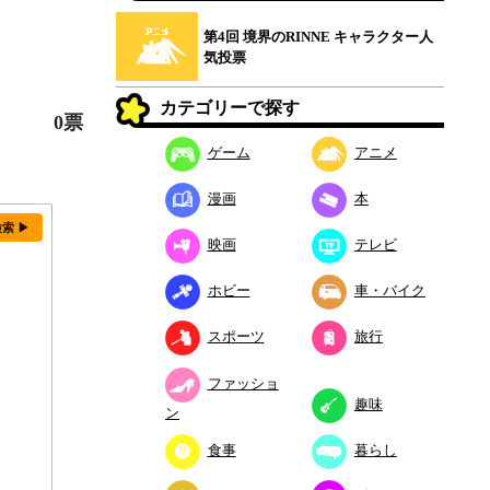
第4回 境界のRINNE キャラクター人
気投票
カテゴリーで探す
0票
ゲーム
アニメ
漫画
本
検索 ▶
映画
テレビ
ホビー
車・バイク
スポーツ
旅行
ファッショ
趣味
ン
食事
暮らし