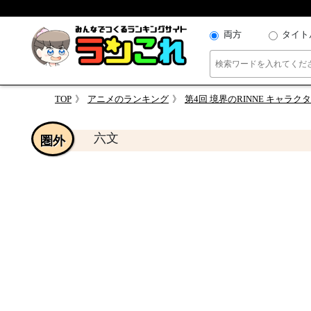
両方
タイト
TOP
アニメのランキング
第4回 境界のRINNE キャラ
六文
圏外