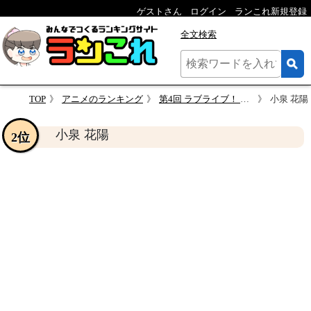
ゲストさん
ログイン
ランこれ新規登録
全文検索
TOP
アニメのランキング
第4回 ラブライブ！ 人気キャラクター投票
小泉 花陽
小泉 花陽
2位