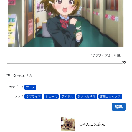
「
ラブライブ!
より引用」
声 - 久保ユリカ
カテゴリ：
アニメ
タグ：
ラブライブ
ミューズ
アイドル
音ノ木坂学院
電撃コミックス
編集
にゃんこ丸さん