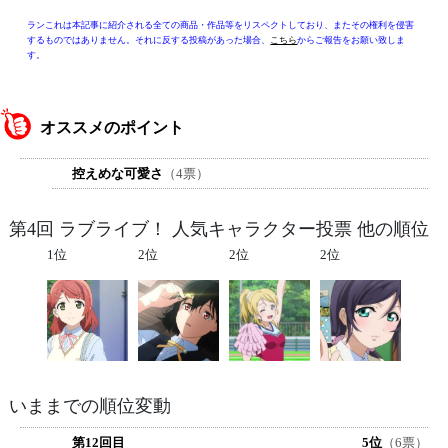
ランこれは本記事に紹介される全ての商品・作品等をリスペクトしており、またその権利を侵害
するものではありません。それに反する投稿があった場合、
こちら
からご報告をお願い致しま
す。
オススメのポイント
控えめな可愛さ
（4票）
第4回 ラブライブ！ 人気キャラクター投票 他の順位
1位
2位
2位
2位
いままでの順位変動
第12回目
5位
（6票）