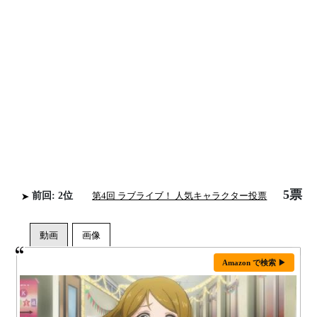
5票
前回: 2位
第4回 ラブライブ！ 人気キャラクター投票
Amazon で検索 ▶