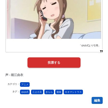
「
ゆゆ式
より引用」
声 - 堀江由衣
カテゴリ：
アニメ
タグ：
ゆゆ式
三上小又
きらら
漫画
キネマシトラス
編集