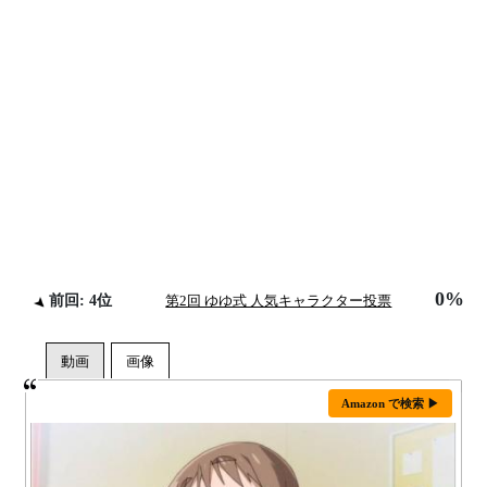
0%
前回: 4位
第2回 ゆゆ式 人気キャラクター投票
Amazon で検索 ▶