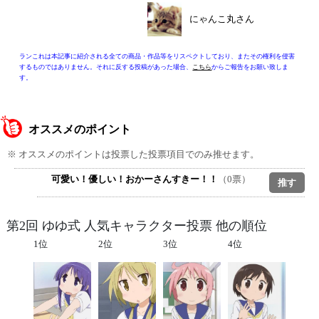
にゃんこ丸さん
ランこれは本記事に紹介される全ての商品・作品等をリスペクトしており、またその権利を侵害
するものではありません。それに反する投稿があった場合、
こちら
からご報告をお願い致しま
す。
オススメのポイント
※ オススメのポイントは投票した投票項目でのみ推せます。
可愛い！優しい！おかーさんすきー！！
（0票）
第2回 ゆゆ式 人気キャラクター投票 他の順位
1位
2位
3位
4位