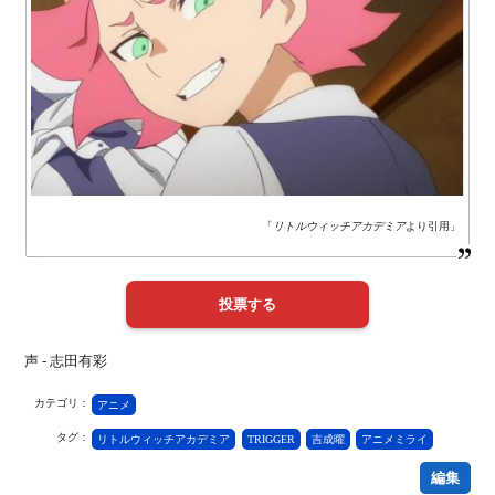
「
リトルウィッチアカデミア
より引用」
声 - 志田有彩
カテゴリ：
アニメ
タグ：
リトルウィッチアカデミア
TRIGGER
吉成曜
アニメミライ
編集