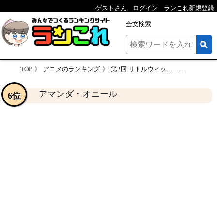
ゲストさん
ログイン
ランこれ新規登録
全文検索
TOP
アニメのランキング
第2回 リトルウィッチアカデミア 人気キャラクター投票
アマンダ
アマンダ・オニール
6位