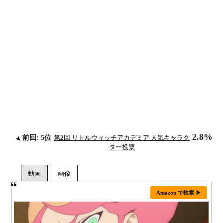
2.8%
前回: 5位
第2回 リトルウィッチアカデミア 人気キャラク
ター投票
Amazon で検索 ▶