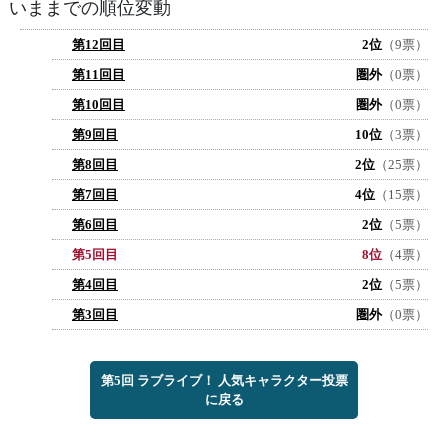
いままでの順位変動
第12回目
2位
（9票）
第11回目
圏外
（0票）
第10回目
圏外
（0票）
第9回目
10位
（3票）
第8回目
2位
（25票）
第7回目
4位
（15票）
第6回目
2位
（5票）
第5回目
8位
（4票）
第4回目
2位
（5票）
第3回目
圏外
（0票）
第5回 ラブライブ！ 人気キャラクター投票
に戻る