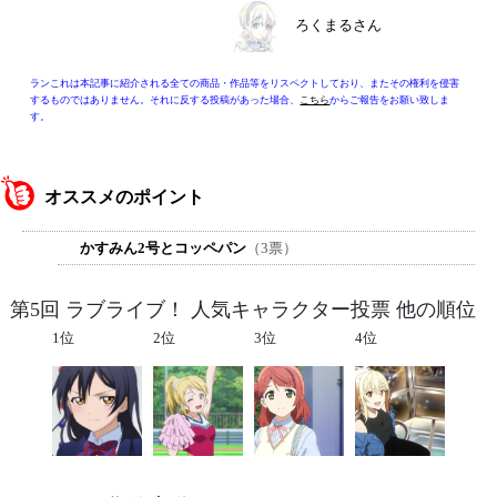
ろくまるさん
ランこれは本記事に紹介される全ての商品・作品等をリスペクトしており、またその権利を侵害
するものではありません。それに反する投稿があった場合、
こちら
からご報告をお願い致しま
す。
オススメのポイント
かすみん2号とコッペパン
（3票）
第5回 ラブライブ！ 人気キャラクター投票 他の順位
1位
2位
3位
4位