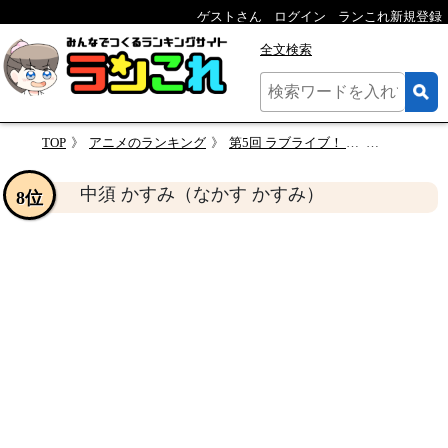
ゲストさん
ログイン
ランこれ新規登録
全文検索
TOP
アニメのランキング
第5回 ラブライブ！ 人気キャラクター投票
中須 かすみ（
中須 かすみ（なかす かすみ）
8位