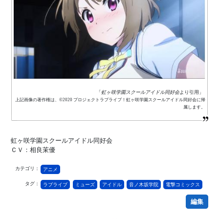
「
虹ヶ咲学園スクールアイドル同好会
より引用」
上記画像の著作権は、©2020 プロジェクトラブライブ！虹ヶ咲学園スクールアイドル同好会に帰
属します。
虹ヶ咲学園スクールアイドル同好会
ＣＶ：相良茉優
カテゴリ：
アニメ
タグ：
ラブライブ
ミューズ
アイドル
音ノ木坂学院
電撃コミックス
編集