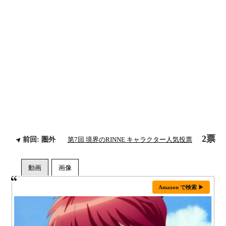
2票
前回: 圏外
第7回 境界のRINNE キャラクター人気投票
Amazon で検索 ▶