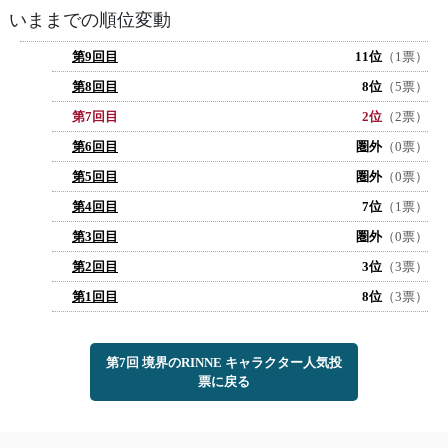
いままでの順位変動
第9回目
11位
（1票）
第8回目
8位
（5票）
第7回目
2位
（2票）
第6回目
圏外
（0票）
第5回目
圏外
（0票）
第4回目
7位
（1票）
第3回目
圏外
（0票）
第2回目
3位
（3票）
第1回目
8位
（3票）
第7回 境界のRINNE キャラクター人気投
票に戻る