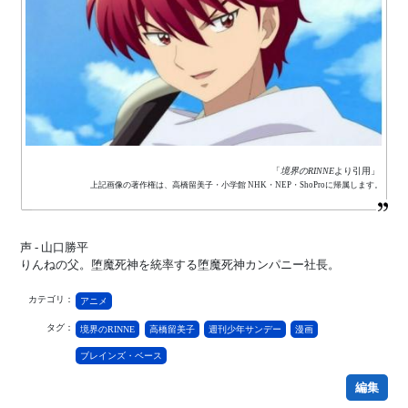
「
境界のRINNE
より引用」
上記画像の著作権は、高橋留美子・小学館 NHK・NEP・ShoProに帰属します。
声 - 山口勝平
りんねの父。堕魔死神を統率する堕魔死神カンパニー社長。
カテゴリ：
アニメ
タグ：
境界のRINNE
高橋留美子
週刊少年サンデー
漫画
ブレインズ・ベース
編集