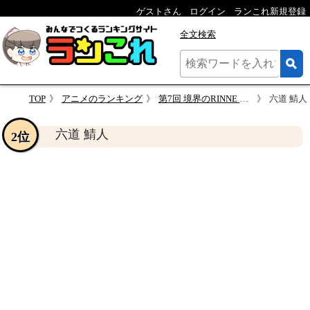
ゲストさん
ログイン
ランこれ新規登録
全文検索
TOP
アニメのランキング
第7回 境界のRINNE キャラクター人気投票
六道 鯖人
六道 鯖人
2位