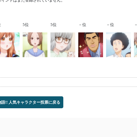
ポイントはまだ登録されていません。
位
5位
5位
－位
－位
物語!! 人気キャラクター投票に戻る