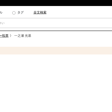
ル
タグ
全文検索
ター投票
一之瀬 光基