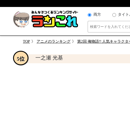
両方
タイト
TOP
アニメのランキング
第2回 俺物語!! 人気キャラク
一之瀬 光基
5位