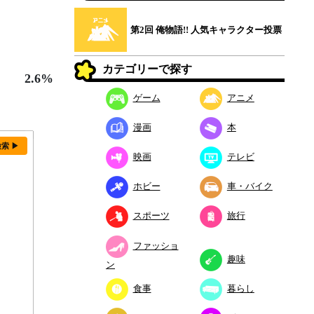
第2回 俺物語!! 人気キャラクター投票
カテゴリーで探す
2.6%
ゲーム
アニメ
漫画
本
検索 ▶
映画
テレビ
ホビー
車・バイク
スポーツ
旅行
ファッショ
趣味
ン
食事
暮らし