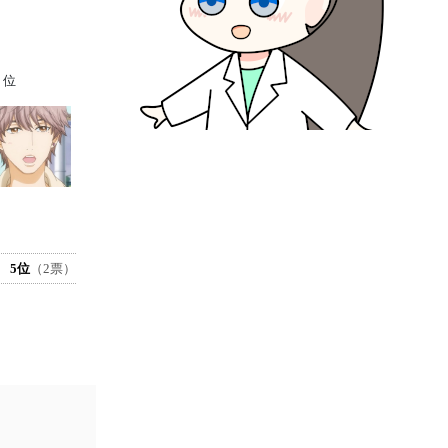
－位
5位
（2票）