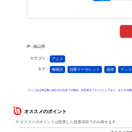
声 - 福山潤
カテゴリ：
アニメ
タグ：
俺物語
別冊マーガレット
漫画
マッド
ランこれは本記事に紹介される全ての商品・作品等をリスペクトしており、またその権
オススメのポイント
※ オススメのポイントは投票した投票項目でのみ推せます。