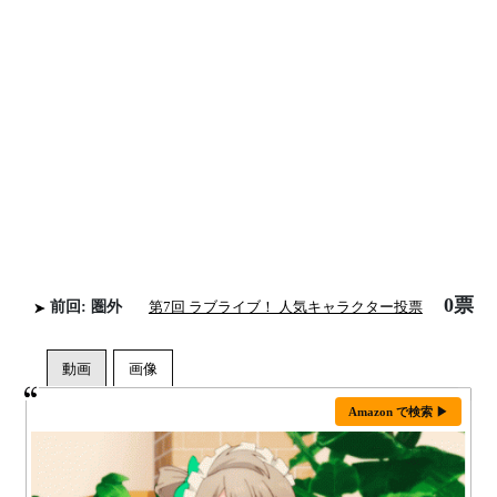
0票
前回: 圏外
第7回 ラブライブ！ 人気キャラクター投票
Amazon で検索 ▶