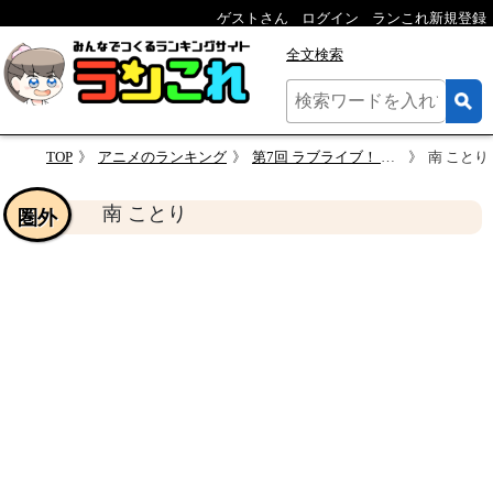
ゲストさん
ログイン
ランこれ新規登録
全文検索
TOP
アニメのランキング
第7回 ラブライブ！ 人気キャラクター投票
南 ことり
南 ことり
圏外