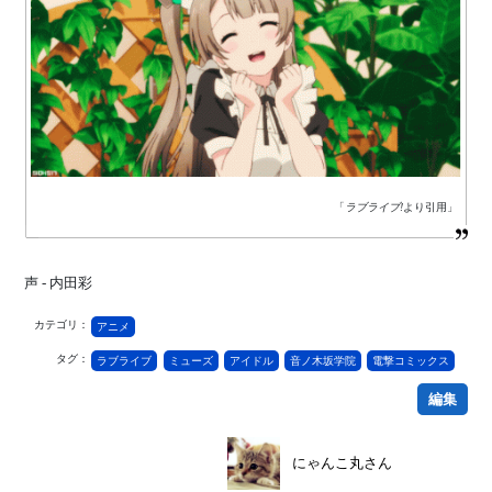
「
ラブライブ!
より引用」
声 - 内田彩
カテゴリ：
アニメ
タグ：
ラブライブ
ミューズ
アイドル
音ノ木坂学院
電撃コミックス
編集
にゃんこ丸さん