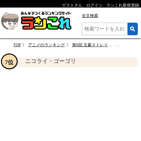
ゲストさん
ログイン
ランこれ新規登録
全文検索
TOP
アニメのランキング
第8回 文豪ストレイドッグス 人気キャラクター投票
ニコライ
ニコライ・ゴーゴリ
7位