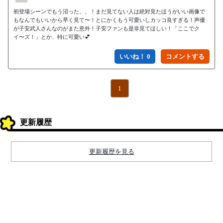
初登場シーンでもう沼った、、！まだ見てない人は絶対見たほうがいい画像で
もなんでもいいから早く見て〜！とにかくもう可愛いしカッコ良すぎる！声優
が子安武人さんなのがまた意外！子安ファンも是非見てほしい！「ここでク
イ〜ズ！」とか、特に可愛い💕
いいね！ 0
1
更新履歴
更新履歴を見る