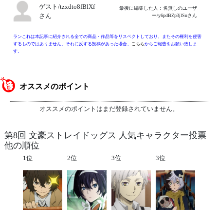
ゲスト/tzxdto8fBlXf
最後に編集した人：名無しのユーザ
さん
ー/y6pdBZp3jlSuさん
ランこれは本記事に紹介される全ての商品・作品等をリスペクトしており、またその権利を侵害
するものではありません。それに反する投稿があった場合、
こちら
からご報告をお願い致しま
す。
オススメのポイント
オススメのポイントはまだ登録されていません。
第8回 文豪ストレイドッグス 人気キャラクター投票
他の順位
1位
2位
3位
3位