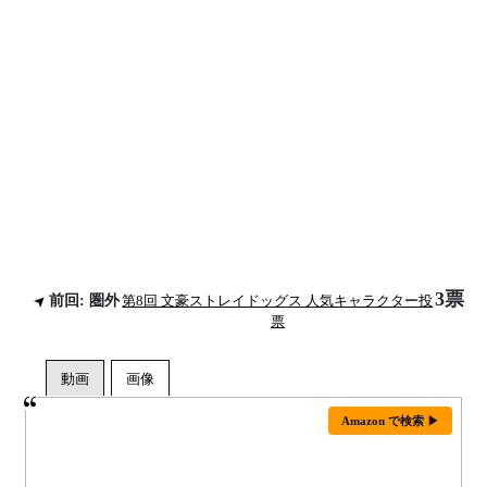
3票
前回: 圏外
第8回 文豪ストレイドッグス 人気キャラクター投
票
Amazon で検索 ▶