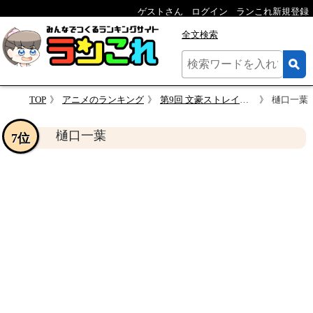
ゲストさん
ログイン
ランこれ新規登録
全文検索
TOP
アニメのランキング
第9回 文豪ストレイドッグス 人気キャラクター投票
樋口一葉
樋口一葉
7位