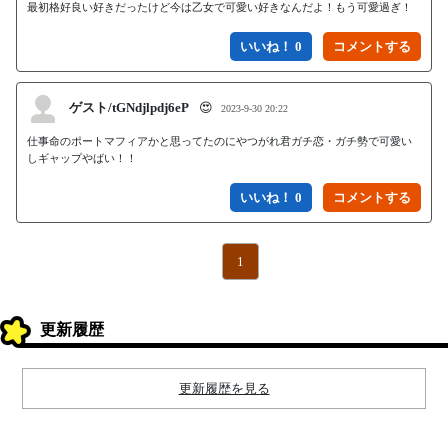
最初格好良い好きだったけど今は乙女で可愛い好きなんだよ！もう可愛過ぎ！
いいね！ 0
ゲスト/tGNdjlpdj6eP
😍
2023-9-30 20:22
仕事命のポートマフィアかと思ってたのにやつがれ君ガチ恋・ガチ勢で可愛い
しギャップやばい！！
いいね！ 0
1
更新履歴
更新履歴を見る