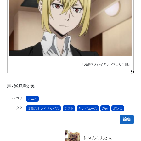
「
文豪ストレイドッグス
より引用」
声 - 瀬戸麻沙美
カテゴリ：
アニメ
タグ：
文豪ストレイドッグス
文スト
ヤングエース
漫画
ボンズ
編集
にゃんこ丸さん