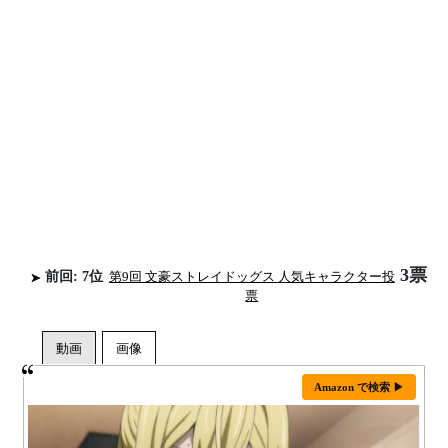
3票
前回: 7位
第9回 文豪ストレイドッグス 人気キャラクター投
票
Amazon で検索 ▶