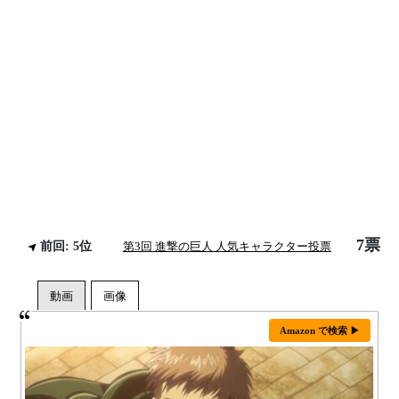
7票
前回: 5位
第3回 進撃の巨人 人気キャラクター投票
Amazon で検索 ▶