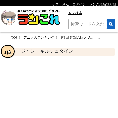
ゲストさん
ログイン
ランこれ新規登録
全文検索
TOP
アニメのランキング
第3回 進撃の巨人 人気キャラクター投票
ジャン・キ
ジャン・キルシュタイン
1位