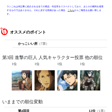
ランこれは本記事に紹介される全ての商品・作品等をリスペクトしており、またその権利を侵害
するものではありません。それに反する投稿があった場合、
こちら
からご報告をお願い致しま
す。
オススメのポイント
かっこいい所
（7票）
第3回 進撃の巨人 人気キャラクター投票 他の順位
1位
1位
1位
1位
いままでの順位変動
第4回目
12位
（1票）