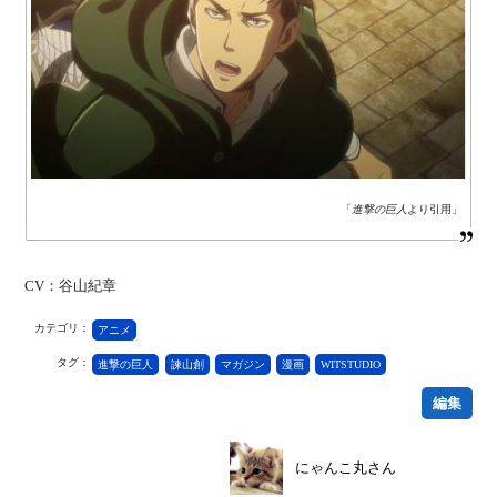
「
進撃の巨人
より引用」
CV：谷山紀章
カテゴリ：
アニメ
タグ：
進撃の巨人
諫山創
マガジン
漫画
WITSTUDIO
編集
にゃんこ丸さん