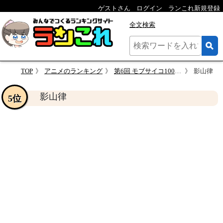
ゲストさん
ログイン
ランこれ新規登録
全文検索
TOP
アニメのランキング
第6回 モブサイコ100 人気キャラクター投票
影山律
影山律
5位