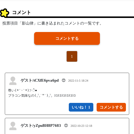
コメント
投票項目「影山律」に書き込まれたコメントの一覧です。
コメントする
1
ゲスト/tCXfE6pva6pd
😍
2022-11-5 18:24
尊い(*ˊᵕˋ*)੭ ੈ❤︎

ブラコン気味なの(꜆꜄꜆˙꒳˙)꜆꜄꜆ ｽｺｽｺｽｺｽｺｽｺｽｺ
いいね！ 1
ゲスト/yZpuBH8P7683
😍
2022-10-23 12:18