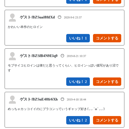
ゲスト/BZSual8ftlXd
😶
2020-9-6 23:37
かわいい本作のヒロイン
いいね！ 1
ゲスト/BZSfB4N9Elq9
😶
2019-8-21 10:37
モブサイコヒロインは律だと思うってくらい、ヒロインっぽい描写があり沼で
す
いいね！ 2
ゲスト/BZSuE48fr6Xh
😶
2019-4-18 18:44
めっちゃカッコイイのにブラコンっていうギャップ好き(,,´ω`,,)
いいね！ 2