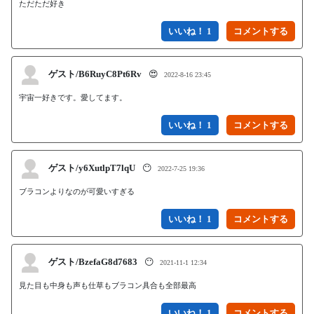
ただただ好き
いいね！ 1
ゲスト/B6RuyC8Pt6Rv
😍
2022-8-16 23:45
宇宙一好きです。愛してます。
いいね！ 1
ゲスト/y6XutlpT7lqU
😶
2022-7-25 19:36
ブラコンよりなのが可愛いすぎる
いいね！ 1
ゲスト/BzefaG8d7683
😶
2021-11-1 12:34
見た目も中身も声も仕草もブラコン具合も全部最高
いいね！ 1