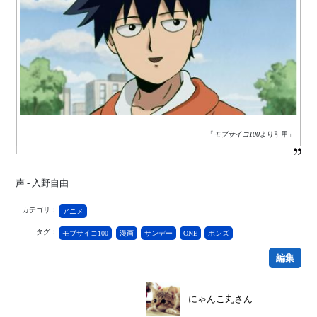
「
モブサイコ100
より引用」
声 - 入野自由
カテゴリ：
アニメ
タグ：
モブサイコ100
漫画
サンデー
ONE
ボンズ
編集
にゃんこ丸さん