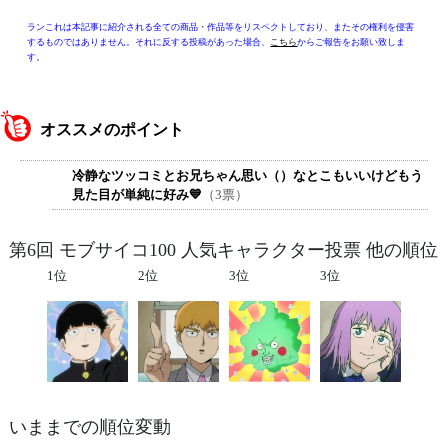
ランこれは本記事に紹介される全ての商品・作品等をリスペクトしており、またその権利を侵害
するものではありません。それに反する投稿があった場合、
こちら
からご報告をお願い致しま
す。
オススメのポイント
冷静なツッコミとお兄ちゃん思い（）なとこもいいけどもう
見た目が単純に好み💙
（3票）
第6回 モブサイコ100 人気キャラクター投票 他の順位
1位
2位
3位
3位
いままでの順位変動