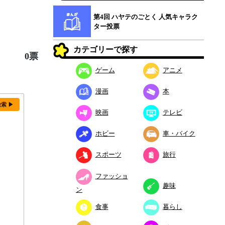
第4回 ハヤテのごとく 人気キャラク
ター投票
カテゴリーで探す
0票
ゲーム
アニメ
漫画
本
検索 ▶
映画
テレビ
ホビー
車・バイク
スポーツ
旅行
ファッショ
趣味
ン
食事
暮らし