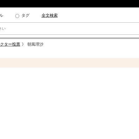
ル
タグ
全文検索
ラクター投票
朝風理沙