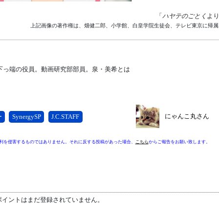
「
ハヤテのごとく
よ
上記画像の著作権は、畑健二郎、小学館、白皇学院生徒会、テレビ東京に帰属
下っ端の役員。動画研究部部員。泉・美希とは
にゃんこ丸さん
ー
SynergySP
J.C.STAFF
利を侵害するものではありません。それに反する投稿があった場合、
こちら
からご報告をお願い致します。
ポイントはまだ登録されていません。