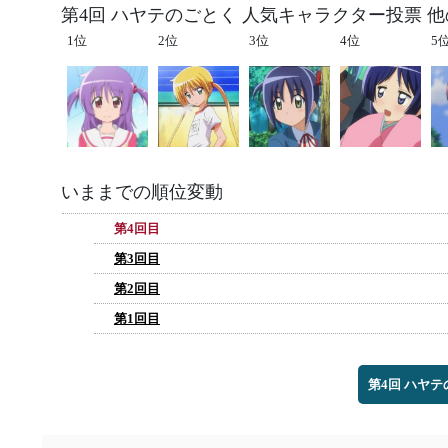
第4回 ハヤテのごとく 人気キャラクター投票 
1位
2位
3位
4位
5
いままでの順位変動
第4回目
第3回目
第2回目
第1回目
第4回 ハヤ