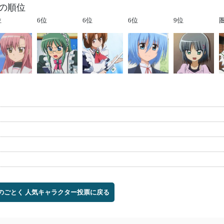
他の順位
位
6位
6位
6位
9位
テのごとく 人気キャラクター投票に戻る