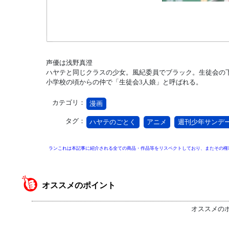
声優は浅野真澄
ハヤテと同じクラスの少女。風紀委員でブラック。生徒会の
小学校の頃からの仲で「生徒会3人娘」と呼ばれる。
カテゴリ：
漫画
タグ：
ハヤテのごとく
アニメ
週刊少年サンデ
ランこれは本記事に紹介される全ての商品・作品等をリスペクトしており、またその権
オススメのポイント
オススメの