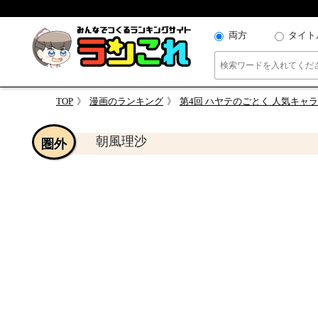
両方
タイト
TOP
漫画のランキング
第4回 ハヤテのごとく 人気キャ
朝風理沙
圏外