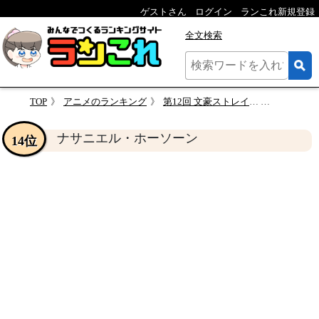
ゲストさん
ログイン
ランこれ新規登録
全文検索
TOP
アニメのランキング
第12回 文豪ストレイドッグス 人気キャラクター投票
ナサニエル
ナサニエル・ホーソーン
14位