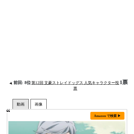
1票
前回: 8位
第12回 文豪ストレイドッグス 人気キャラクター投
票
Amazon で検索 ▶