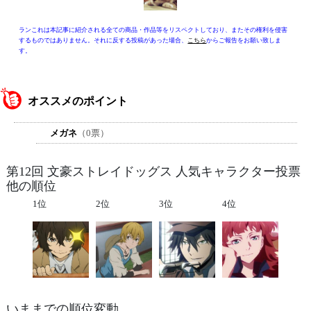
ランこれは本記事に紹介される全ての商品・作品等をリスペクトしており、またその権利を侵害
するものではありません。それに反する投稿があった場合、
こちら
からご報告をお願い致しま
す。
オススメのポイント
メガネ
（0票）
第12回 文豪ストレイドッグス 人気キャラクター投票
他の順位
1位
2位
3位
4位
いままでの順位変動