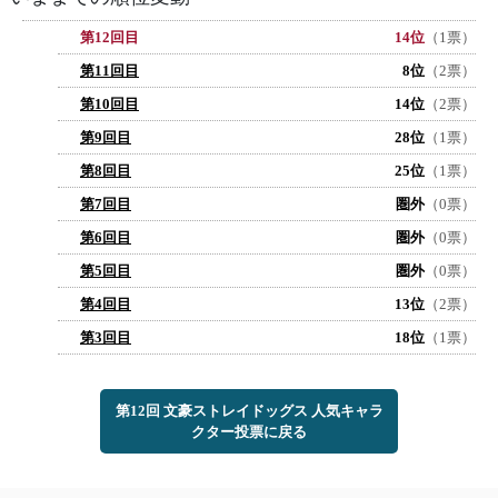
第12回目
14位
（1票）
第11回目
8位
（2票）
第10回目
14位
（2票）
第9回目
28位
（1票）
第8回目
25位
（1票）
第7回目
圏外
（0票）
第6回目
圏外
（0票）
第5回目
圏外
（0票）
第4回目
13位
（2票）
第3回目
18位
（1票）
第12回 文豪ストレイドッグス 人気キャラ
クター投票に戻る