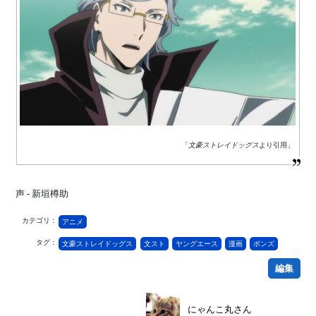
「
文豪ストレイドッグス
より引用」
声 - 新垣樽助
カテゴリ：
アニメ
タグ：
文豪ストレイドッグス
文スト
ヤングエース
漫画
ボンズ
編集
にゃんこ丸さん