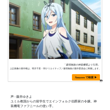
「
最弱無敗の神装機竜
より引用」
上記画像の著作権は、明月千里・SBクリエイティブ／最弱無敗の製作委員会に帰属します。
Amazon で検索 ▶
声 - 藤井ゆきよ
ユミル教国からの留学生でエインフォルク伯爵家の令嬢。神
装機竜ファフニールの使い手。