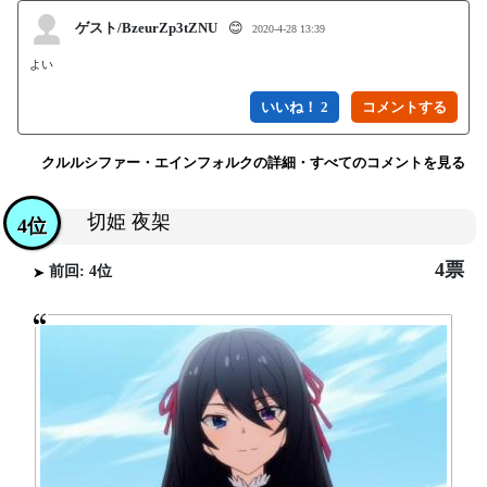
ゲスト/BzeurZp3tZNU
😊
2020-4-28 13:39
よい
いいね！ 2
クルルシファー・エインフォルクの詳細・すべてのコメントを見る
切姫 夜架
4位
4票
前回: 4位