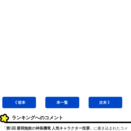
《 前
本
本
一覧
次
本
》
ランキングへのコメント
「
第5回 最弱無敗の神装機竜 人気キャラクター投票
」に書き込まれたコメ