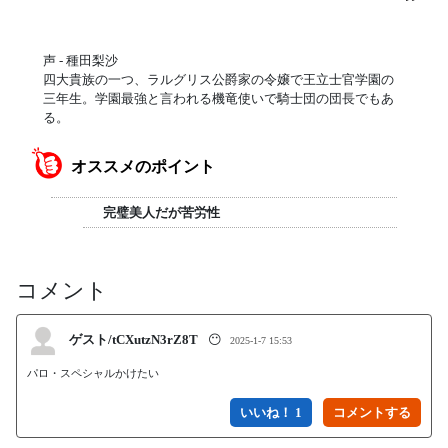
声 - 種田梨沙
四大貴族の一つ、ラルグリス公爵家の令嬢で王立士官学園の
三年生。学園最強と言われる機竜使いで騎士団の団長でもあ
る。
オススメのポイント
完璧美人だが苦労性
コメント
ゲスト/tCXutzN3rZ8T
😶
2025-1-7 15:53
パロ・スペシャルかけたい
いいね！ 1