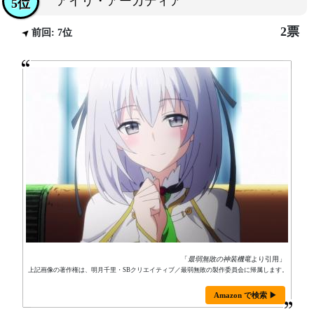
アイリ・アーカディア
5位
2票
前回: 7位
「
最弱無敗の神装機竜
より引用」
上記画像の著作権は、明月千里・SBクリエイティブ／最弱無敗の製作委員会に帰属します。
Amazon で検索 ▶