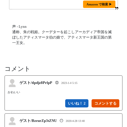
Amazon で検索 ▶
声 - Lynn
通称、朱の戦姫。クーデターを起こしアーカディア帝国を滅
ぼしたアティスマータ伯の娘で、アティスマータ新王国の第
一王女。
コメント
ゲスト/tlpdjz8PrlpP
😍
2023-1-4 5:15
かわいい
いいね！ 2
ゲスト/BzeurZp3tZNU
😶
2020-4-28 13:40