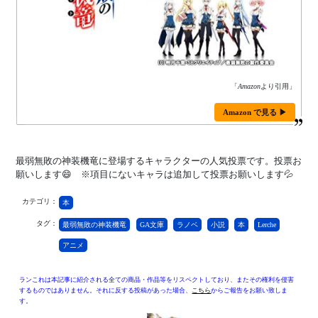
「
Amazon
より引用」
Amazon で見る ▶
最弱無敗の神装機竜に登場するキャラクターの人気投票です。投票お
願いします😄 ※項目にないキャラは追加して投票お願いします💦
カテゴリ：
本
タグ：
最弱無敗の神装機竜
GA文庫
ラノベ
小説
本
Lerche
アニメ
ランこれは本記事に紹介される全ての商品・作品等をリスペクトしており、またその権利を侵害
するものではありません。それに反する投稿があった場合、
こちら
からご報告をお願い致しま
す。