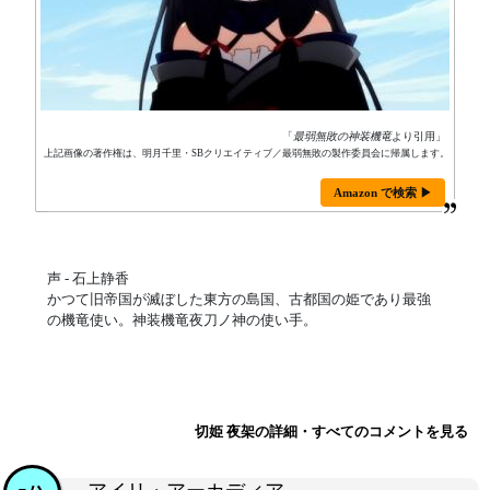
「
最弱無敗の神装機竜
より引用」
上記画像の著作権は、明月千里・SBクリエイティブ／最弱無敗の製作委員会に帰属します。
Amazon で検索 ▶
声 - 石上静香
かつて旧帝国が滅ぼした東方の島国、古都国の姫であり最強
の機竜使い。神装機竜夜刀ノ神の使い手。
切姫 夜架の詳細・すべてのコメントを見る