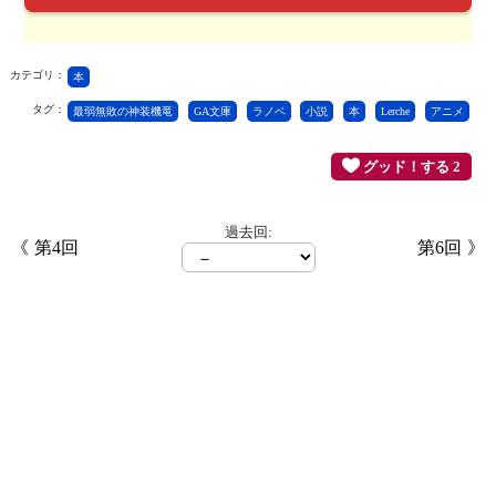
カテゴリ：
本
タグ：
最弱無敗の神装機竜
GA文庫
ラノベ
小説
本
Lerche
アニメ
グッド！する 2
過去回:
第4回
第6回