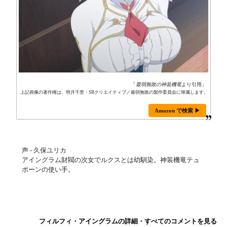
「
最弱無敗の神装機竜
より引用」
上記画像の著作権は、明月千里・SBクリエイティブ／最弱無敗の製作委員会に帰属します。
Amazon で検索 ▶
声 - 久保ユリカ
アイングラム財閥の次女でルクスとは幼馴染。神装機竜テュ
ポーンの使い手。
フィルフィ・アイングラムの詳細・すべてのコメントを見る