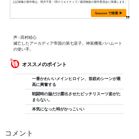
上記画像の著作権は、明月千里・SBクリエイティブ／最弱無敗の製作委員会に帰属します。
Amazon で検索 ▶
声 - 田村睦心
滅亡したアーカディア帝国の第七皇子。神装機竜バハムート
の使い手。
オススメのポイント
一番かわいいメインヒロイン、首絞めシーンが最
高に興奮する
戦闘時の脇だけ露出させたピッチリスーツ姿がた
まらない。
本気になった時がかっこいい
コメント