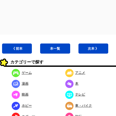
《 前
本
本
一覧
次
本
》
カテゴリーで探す
ゲーム
アニメ
漫画
本
映画
テレビ
ホビー
車・バイク