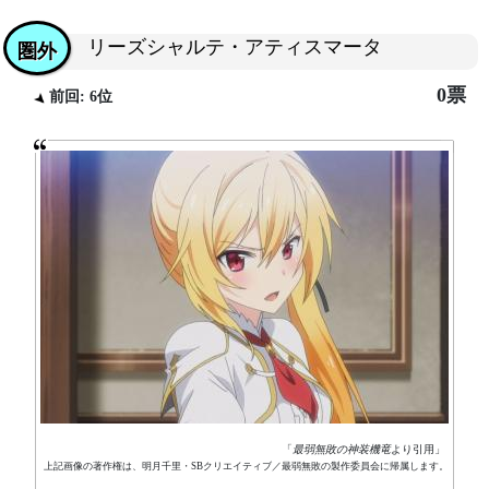
リーズシャルテ・アティスマータ
圏外
0票
前回: 6位
「
最弱無敗の神装機竜
より引用」
上記画像の著作権は、明月千里・SBクリエイティブ／最弱無敗の製作委員会に帰属します。