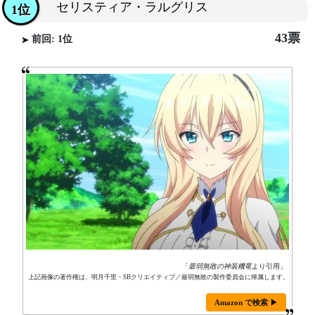
セリスティア・ラルグリス
1位
43票
前回: 1位
「
最弱無敗の神装機竜
より引用」
上記画像の著作権は、明月千里・SBクリエイティブ／最弱無敗の製作委員会に帰属します。
Amazon で検索 ▶