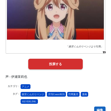
「
政宗くんのリベンジ
より引用」
声 - 伊瀬茉莉也
カテゴリ：
アニメ
タグ：
政宗くんのリベンジ
月刊ComicREX
竹岡葉月
漫画
SILVERLINK.
編集