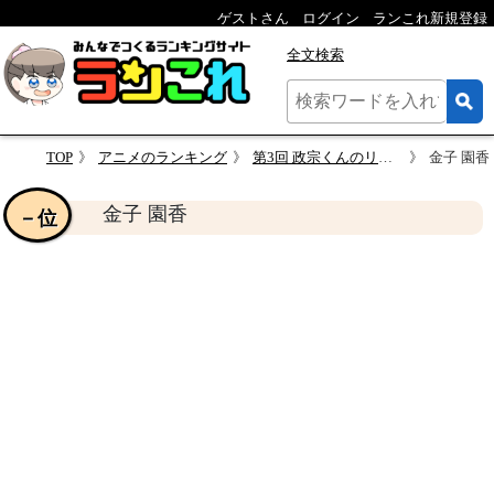
ゲストさん
ログイン
ランこれ新規登録
全文検索
TOP
アニメのランキング
第3回 政宗くんのリベンジ 人気キャラクター投票
金子 園香
金子 園香
－位