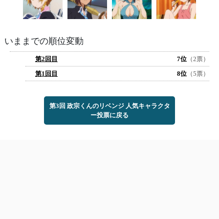
いままでの順位変動
第2回目
7位
（2票）
第1回目
8位
（5票）
第3回 政宗くんのリベンジ 人気キャラクタ
ー投票に戻る