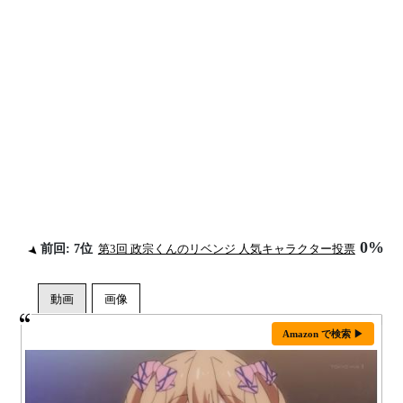
0%
前回: 7位
第3回 政宗くんのリベンジ 人気キャラクター投票
Amazon で検索 ▶