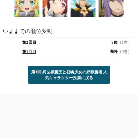
いままでの順位変動
第2回目
8位
（1票）
第1回目
圏外
（0票）
第3回 異世界魔王と召喚少女の奴隷魔術 人
気キャラクター投票に戻る