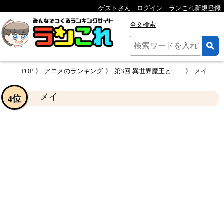
ゲストさん
ログイン
ランこれ新規登録
全文検索
TOP
アニメのランキング
第3回 異世界魔王と召喚少女の奴隷魔術 人気キャラクター投票
メイ
メイ
4位