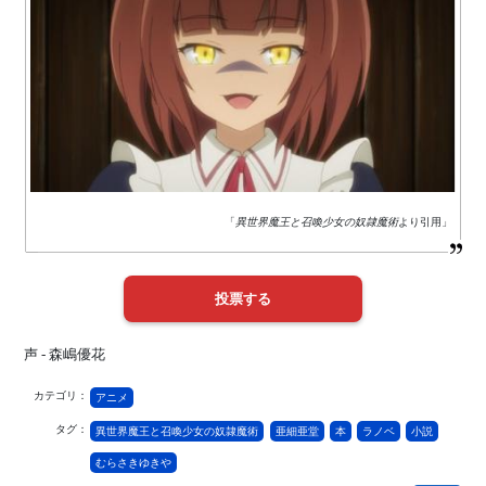
「
異世界魔王と召喚少女の奴隷魔術
より引用」
声 - 森嶋優花
カテゴリ：
アニメ
タグ：
異世界魔王と召喚少女の奴隷魔術
亜細亜堂
本
ラノベ
小説
むらさきゆきや