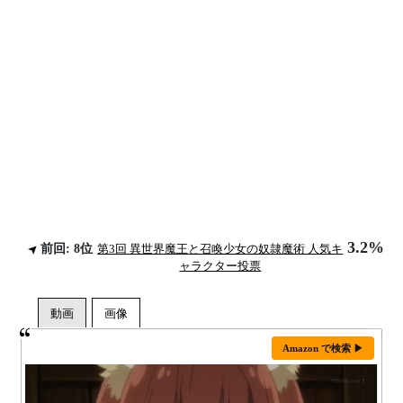
3.2%
前回: 8位
第3回 異世界魔王と召喚少女の奴隷魔術 人気キ
ャラクター投票
Amazon で検索 ▶