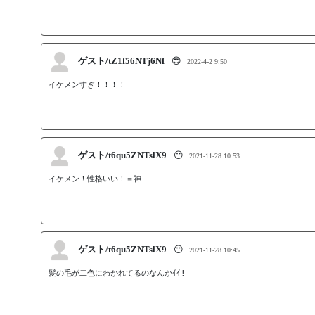
ゲスト/tZ1f56NTj6Nf
😍
2022-4-2 9:50
イケメンすぎ！！！！
ゲスト/t6qu5ZNTslX9
😶
2021-11-28 10:53
イケメン！性格いい！＝神
ゲスト/t6qu5ZNTslX9
😶
2021-11-28 10:45
髪の毛が二色にわかれてるのなんかｲｲ!