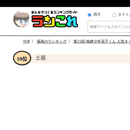
両方
タイト
TOP
漫画のランキング
第15回 地縛少年花子くん 人気
土籠
10位