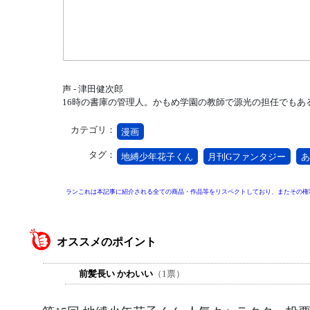
声 - 津田健次郎
16時の書庫の管理人。かもめ学園の教師で源光の担任でもあ
カテゴリ：
漫画
タグ：
地縛少年花子くん
月刊Gファンタジー
あ
ランこれは本記事に紹介される全ての商品・作品等をリスペクトしており、またその権
オススメのポイント
前髪長い かわいい
（1票）