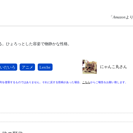
「
Amazon
よ
る。ひょろっとした容姿で物静かな性格。
にゃんこ丸さん
いだいろ
アニメ
Lerche
利を侵害するものではありません。それに反する投稿があった場合、
こちら
からご報告をお願い致します。