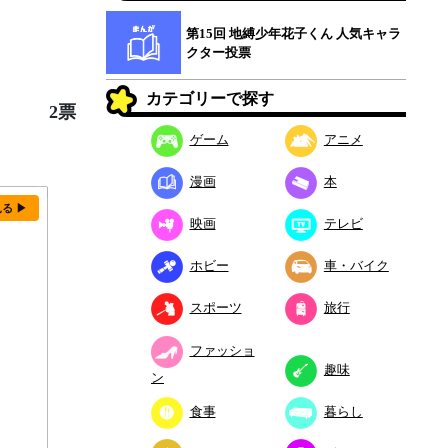
第15回 地縛少年花子くん 人気キャラ
クター投票
カテゴリーで探す
2票
ゲーム
アニメ
漫画
本
見る ▶
映画
テレビ
ホビー
車・バイク
スポーツ
旅行
ファッショ
趣味
ン
食事
暮らし