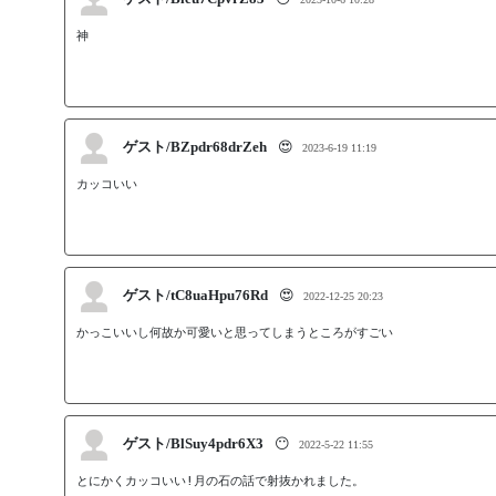
神
ゲスト/BZpdr68drZeh
😍
2023-6-19 11:19
ゲスト/tC8uaHpu76Rd
😍
2022-12-25 20:23
かっこいいし何故か可愛いと思ってしまうところがすごい
ゲスト/BlSuy4pdr6X3
😶
2022-5-22 11:55
とにかくカッコいい!月の石の話で射抜かれました。