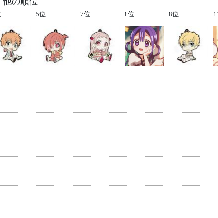
 他の順位
位
5位
7位
8位
8位
1