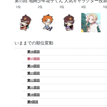
第15回 地縛少年花子くん 人気キャラクター投票
1位
2位
3位
4位
5
いままでの順位変動
第16回目
第15回目
第14回目
第13回目
第12回目
第11回目
第10回目
第9回目