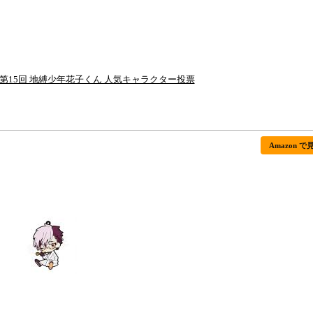
第15回 地縛少年花子くん 人気キャラクター投票
Amazon で