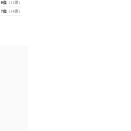
8位
（12票）
7位
（14票）