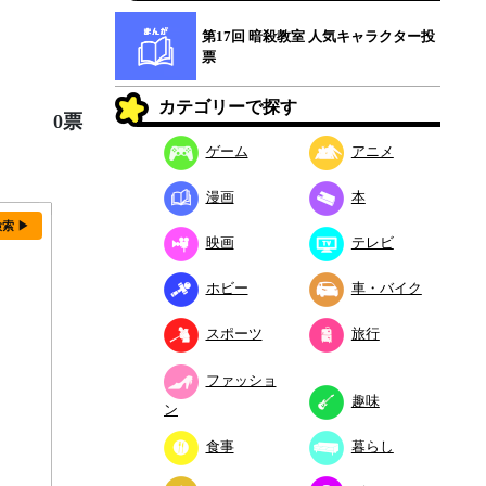
第17回 暗殺教室 人気キャラクター投
票
カテゴリーで探す
0票
ゲーム
アニメ
漫画
本
検索 ▶
映画
テレビ
ホビー
車・バイク
スポーツ
旅行
ファッショ
趣味
ン
食事
暮らし