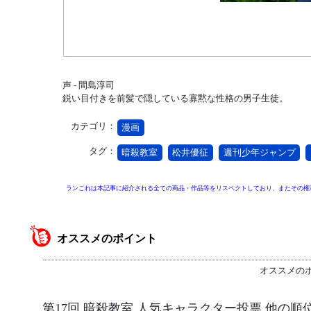
声 - 間島淳司
鋭い目付きを前髪で隠している寡黙な性格の男子生徒。
カテゴリ：
漫画
タグ：
暗殺教室
松井優征
週刊少年ジャンプ
ランこれは本記事に紹介される全ての商品・作品等をリスペクトしており、またその権
オススメのポイント
オススメの
第17回 暗殺教室 人気キャラクター投票 他の順