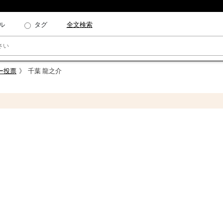
ル
タグ
全文検索
ー投票
千葉 龍之介