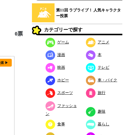
第11回 ラブライブ！ 人気キャラクタ
ー投票
カテゴリーで探す
0票
ゲーム
アニメ
漫画
本
検索 ▶
映画
テレビ
ホビー
車・バイク
スポーツ
旅行
ファッショ
趣味
ン
食事
暮らし