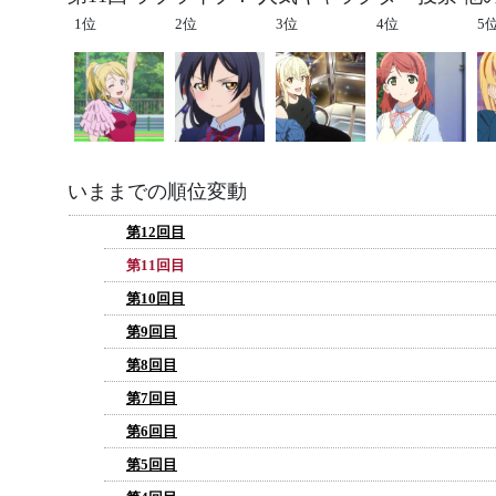
1位
2位
3位
4位
5
いままでの順位変動
第12回目
第11回目
第10回目
第9回目
第8回目
第7回目
第6回目
第5回目