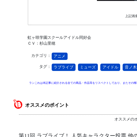
上記画
虹ヶ咲学園スクールアイドル同好会
ＣＶ：杉山里穂
カテゴリ：
アニメ
タグ：
ラブライブ
ミューズ
アイドル
音ノ木
ランこれは本記事に紹介される全ての商品・作品等をリスペクトしており、またその権
オススメのポイント
オススメの
第11回 ラブライブ！ 人気キャラクター投票 他