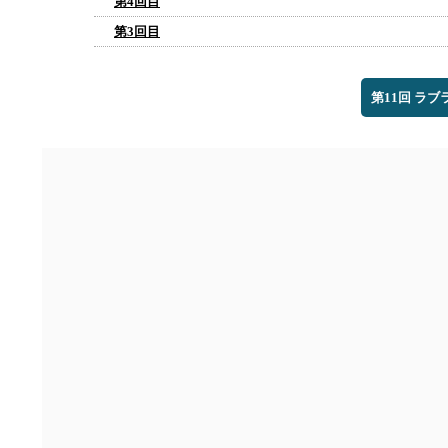
第4回目
第3回目
第11回 ラ