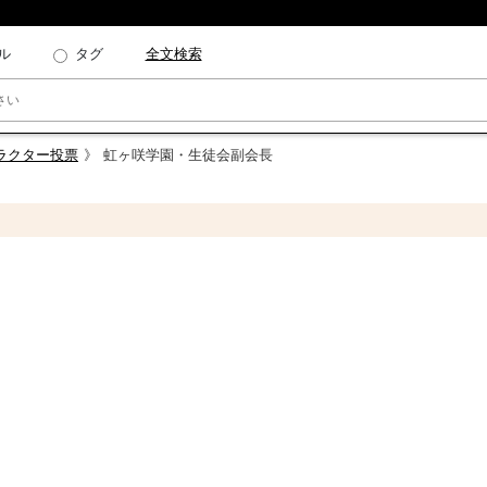
ル
タグ
全文検索
ャラクター投票
虹ヶ咲学園・生徒会副会長