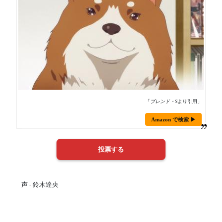
「
ブレンド・S
より引用」
Amazon で検索 ▶
声 - 鈴木達央