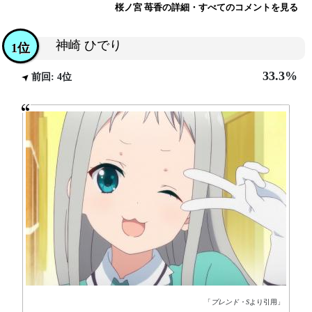
桜ノ宮 苺香の詳細・すべてのコメントを見る
神崎 ひでり
1位
33.3%
前回: 4位
「
ブレンド・S
より引用」