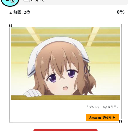
－位
0%
前回: 2位
「
ブレンド・S
より引用」
Amazon で検索 ▶