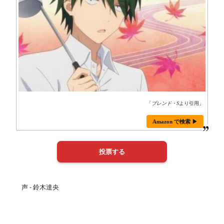
「
ブレンド・S
より引用」
Amazon で検索 ▶
声 - 鈴木達央