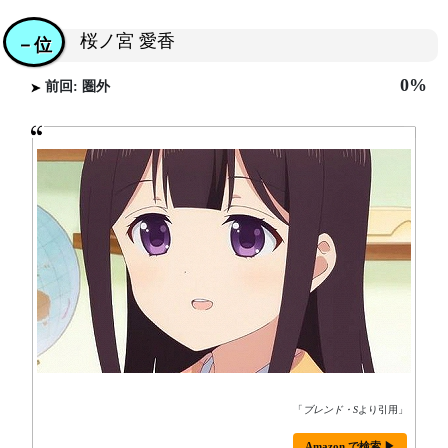
桜ノ宮 愛香
－位
0%
前回: 圏外
「
ブレンド・S
より引用」
Amazon で検索 ▶