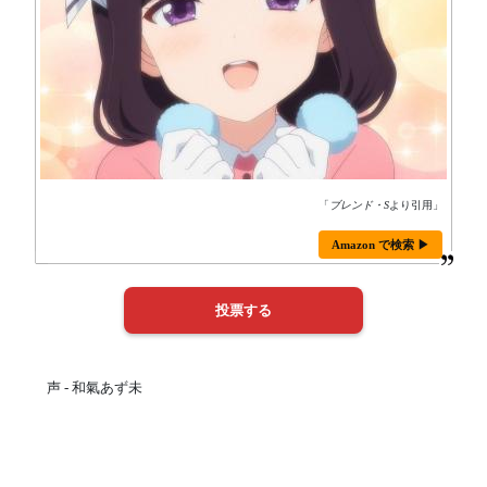
「
ブレンド・S
より引用」
Amazon で検索 ▶
声 - 和氣あず未