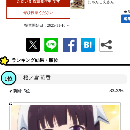
ただいま 投票受付中 です
にゃんこ丸さん
👁 
ぜひ投票ください
編
投票開始日：2025-11-10 ～
ランキング結果・順位
桜ノ宮 苺香
1位
33.3%
前回: 5位