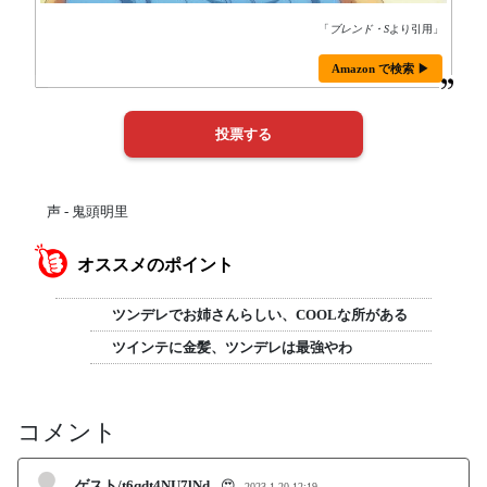
「
ブレンド・S
より引用」
Amazon で検索 ▶
声 - 鬼頭明里
オススメのポイント
ツンデレでお姉さんらしい、COOLな所がある
ツインテに金髪、ツンデレは最強やわ
コメント
ゲスト/t6qdt4NU7lNd
😍
2023-1-20 12:19