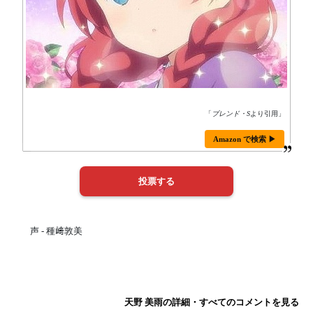
「
ブレンド・S
より引用」
Amazon で検索 ▶
声 - 種﨑敦美
天野 美雨の詳細・すべてのコメントを見る