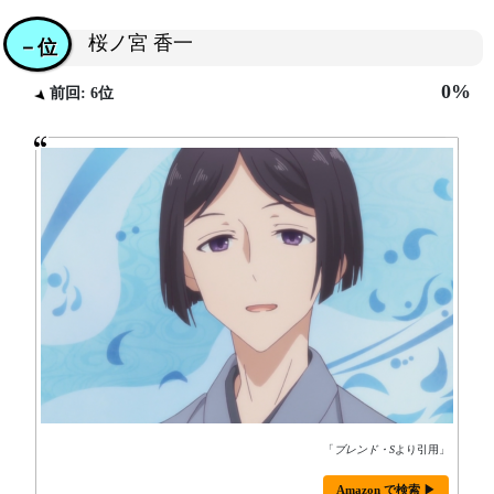
桜ノ宮 香一
－位
0%
前回: 6位
「
ブレンド・S
より引用」
Amazon で検索 ▶