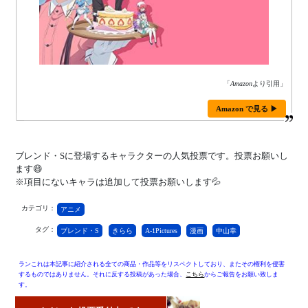
「
Amazon
より引用」
Amazon で見る ▶
ブレンド・Sに登場するキャラクターの人気投票です。投票お願いし
ます😄
※項目にないキャラは追加して投票お願いします💦
カテゴリ：
アニメ
タグ：
ブレンド・S
きらら
A-1Pictures
漫画
中山幸
ランこれは本記事に紹介される全ての商品・作品等をリスペクトしており、またその権利を侵害
するものではありません。それに反する投稿があった場合、
こちら
からご報告をお願い致しま
す。