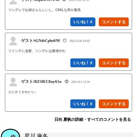
ツンデレでお姉さんらしいし、COOLな所が最高
いいね！ 0
ゲスト/tGNdsCphs6Nf
😶
2022-4-28 18:02
ツインテに金髪、ツンデレは最強やわ
いいね！ 0
ゲスト/BZSfEC8uy61u
😍
2021-8-2 12:31
とにかくかわいい。
いいね！ 0
日向 夏帆の詳細・すべてのコメントを見る
星川 麻冬