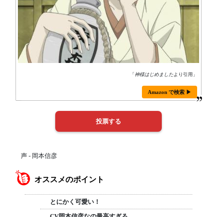
「
神様はじめました
より引用」
Amazon で検索 ▶
声 - 岡本信彦
オススメのポイント
とにかく可愛い！
CV岡本信彦なの最高すぎる