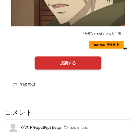
「
神様はじめました
より引用」
Amazon で検索 ▶
声 - 羽多野渉
コメント
ゲスト/tGpdB6p3E6qu
😶
2021-9-4 3:15