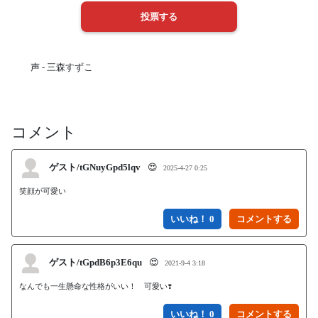
声 - 三森すずこ
コメント
ゲスト/tGNuyGpd5lqv
😍
2025-4-27 0:25
笑顔が可愛い
いいね！ 0
ゲスト/tGpdB6p3E6qu
😍
2021-9-4 3:18
なんでも一生懸命な性格がいい！　可愛い❣
いいね！ 0