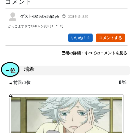
コメント
ゲスト/BZSd5z8djZph
😶
2021-5-13 16:50
かっこよすぎて即キャン死♡(*´꒳`*)
いいね！ 0
巴衛の詳細・すべてのコメントを見る
瑞希
－位
0%
前回: 2位