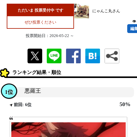
ただいま 投票受付中 です
にゃんこ丸さん
👁
ぜひ投票ください
編
投票開始日：2026-05-22 ～
ランキング結果・順位
悪羅王
1位
50%
前回: 6位