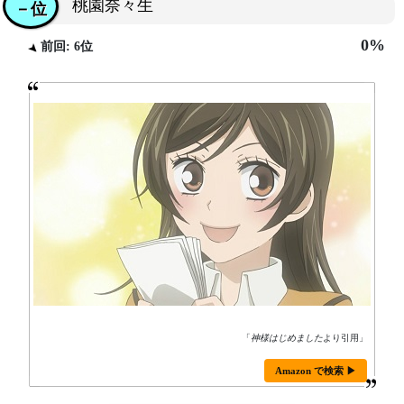
桃園奈々生
－位
0%
前回: 6位
「
神様はじめました
より引用」
Amazon で検索 ▶