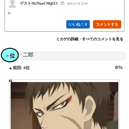
ゲスト/B2NuaCNhjlX3
😶
2025-11-26 23:44
わ
いいね！ 0
ミカゲの詳細・すべてのコメントを見る
二郎
－位
0%
前回: 6位