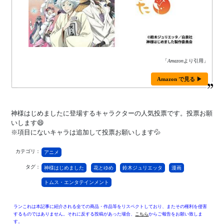
「
Amazon
より引用」
Amazon で見る ▶
神様はじめましたに登場するキャラクターの人気投票です。投票お願
いします😄
※項目にないキャラは追加して投票お願いします💦
カテゴリ：
アニメ
タグ：
神様はじめました
花とゆめ
鈴木ジュリエッタ
漫画
トムス・エンタテインメント
ランこれは本記事に紹介される全ての商品・作品等をリスペクトしており、またその権利を侵害
するものではありません。それに反する投稿があった場合、
こちら
からご報告をお願い致しま
す。