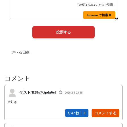
「
神様はじめました
より引用」
Amazon で検索 ▶
声 - 石田彰
コメント
ゲスト/B28u7Gpda6ef
😍
2026-2-5 23:36
大好き
いいね！ 0