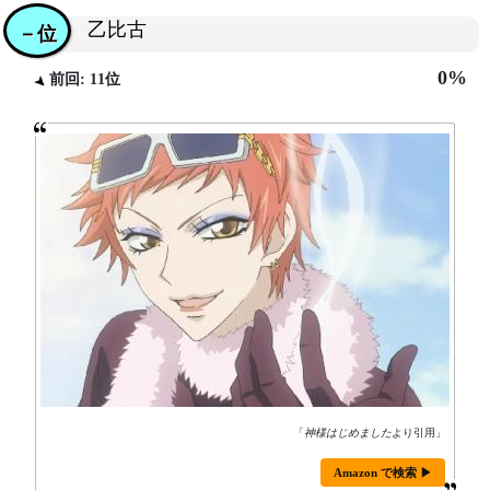
乙比古
－位
0%
前回: 11位
「
神様はじめました
より引用」
Amazon で検索 ▶