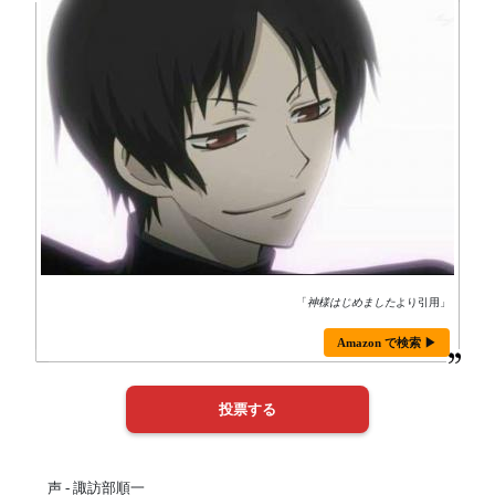
「
神様はじめました
より引用」
Amazon で検索 ▶
声 - 諏訪部順一