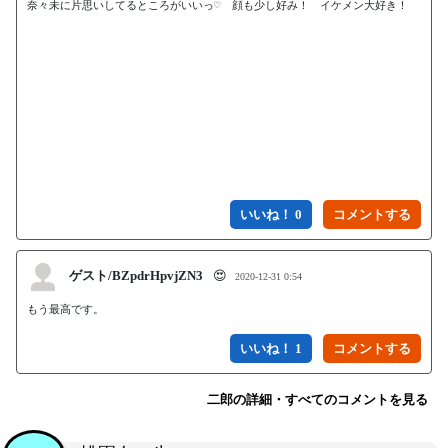
奈々未に片思いしてるところがいいっ♡　顔も少し好み！　イケメン大好き！

いいね！ 0
ゲスト/BZpdrHpvjZN3
😍
2020-12-31 0:54
もう最高です。
いいね！ 1
二郎の詳細・すべてのコメントを見る