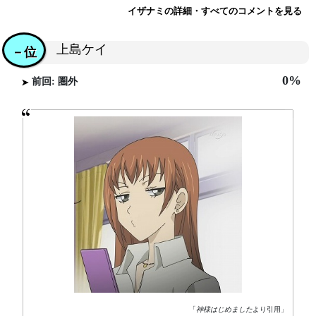
イザナミの詳細・すべてのコメントを見る
上島ケイ
－位
0%
前回: 圏外
「
神様はじめました
より引用」