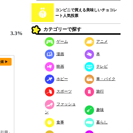
コンビニで買える美味しいチョコレ
ート人気投票
カテゴリーで探す
3.3%
ゲーム
アニメ
漫画
本
検索 ▶
映画
テレビ
ホビー
車・バイク
スポーツ
旅行
ファッショ
趣味
ン
食事
暮らし
り引用」