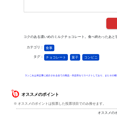
コクのある濃いめのミルクチョコレート。食べ終わったあと
カテゴリ：
食事
タグ：
チョコレート
菓子
コンビニ
ランこれは本記事に紹介される全ての商品・作品等をリスペクトしており、またその権
オススメのポイント
※ オススメのポイントは投票した投票項目でのみ推せます。
オススメの