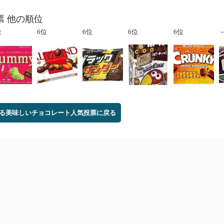
 他の順位
位
6位
6位
6位
6位
る美味しいチョコレート人気投票に戻る