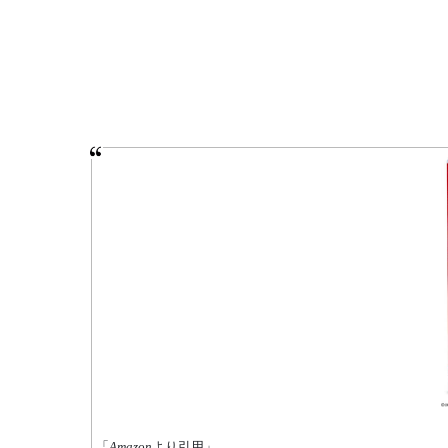
「
Amazon
より引用」