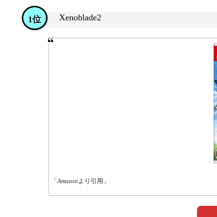
Xenoblade2
1位
「
Amazon
より引用」