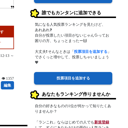
誰でもカンタンに追加できる
気になる人気投票ランキングを見たけど、
あれあれ❓
です
自分が投票したい項目がないじゃん💦ってお
困りの方、ちょっとまったー🙌
す
大丈夫❗ そんなときは「
投票項目を追加する
」
2-13 ～
でさくっと増やして、投票しちゃいましょう
💖
投票項目を追加する
👁 1357
編集
あなたもランキング作りませんか
自分の好きなものの1位が何かって知りたくあ
りませんか？
「ランこれ」ならはじめての人でも
新規登録
して、すぐにあなただけの面白い人気ランキ