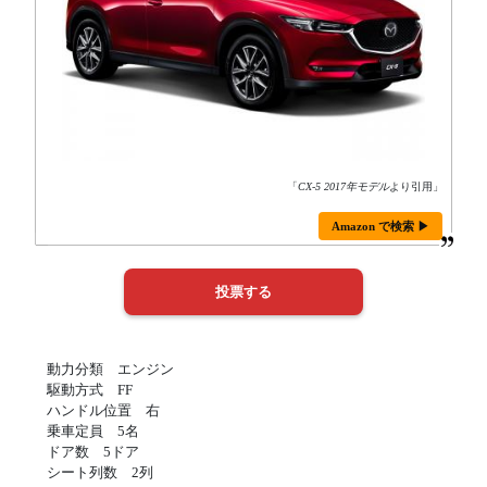
「
CX-5 2017年モデル
より引用」
Amazon で検索 ▶
動力分類 エンジン
駆動方式 FF
ハンドル位置 右
乗車定員 5名
ドア数 5ドア
シート列数 2列