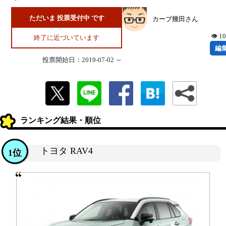
ただいま 投票受付中 です
カーブ幾田さん
👁 1
終了に近づいています
編
投票開始日：2019-07-02 ～
ランキング結果・順位
トヨタ RAV4
1位