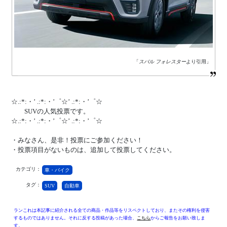
「
スバル フォレスター
より引用」
☆.:*:・’ .:*:・’゜☆’ .:*:・’゜☆
SUVの人気投票です。
☆.:*:・’ .:*:・’゜☆’ .:*:・’゜☆
・みなさん、是非！投票にご参加ください！
・投票項目がないものは、追加して投票してください。
カテゴリ：
車・バイク
タグ：
SUV
自動車
ランこれは本記事に紹介される全ての商品・作品等をリスペクトしており、またその権利を侵害
するものではありません。それに反する投稿があった場合、
こちら
からご報告をお願い致しま
す。