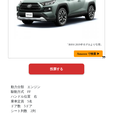
「
RAV4 2019年モデル
より引用」
Amazon で検索 ▶
動力分類 エンジン
駆動方式 FF
ハンドル位置 右
乗車定員 5名
ドア数 5ドア
シート列数 2列