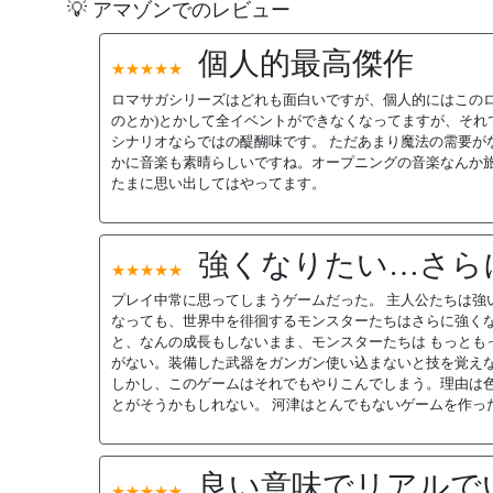
💡 アマゾンでのレビュー
個人的最高傑作
★★★★★
ロマサガシリーズはどれも面白いですが、個人的にはこのロ
のとか)とかして全イベントができなくなってますが、それ
シナリオならではの醍醐味です。 ただあまり魔法の需要が
かに音楽も素晴らしいですね。オープニングの音楽なんか旅
たまに思い出してはやってます。
強くなりたい…さら
★★★★★
プレイ中常に思ってしまうゲームだった。 主人公たちは強
なっても、世界中を徘徊するモンスターたちはさらに強くな
と、なんの成長もしないまま、モンスターたちは もっとも
がない。装備した武器をガンガン使い込まないと技を覚え
しかし、このゲームはそれでもやりこんでしまう。理由は
とがそうかもしれない。 河津はとんでもないゲームを作っ
良い意味でリアルで
★★★★★