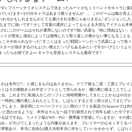
ですv フリーシナリオシステムで決まったルートがなくイベントやキャラに振
ていけますvその分キャラはあまり喋りませんが…。 このゲームは敵が見えま
われるかもしれませんがとても避けきれる数じゃありません! ダンジョンに入
なまでに強いです!! そして言葉の選択によってもらえる大切なアイテムも本
のにこのゲームはそれが通用しないのです!!強い武器も「特に理由はない」
ベントが変化し場合によっては後悔したり取り返しの着かない事になることも…
らこそやめられなかった! すごくはまった!戦闘シーンだって武器によって色
ンスターが強すぎるのもよけい燃えた! バグもあるみたいですがバグというよ
ったらお徳ですよvv キャラも音楽もシステムも最高です!!
れは名作だ!!」と感じるものはありません。クリア後も二度・三度とプレイ
多くはその後飽きられ中古ソフトとして売られるか、棚の奥に眠ることでしょ
なる。これまでに私個人がこのソフトに何時間費やしてきたことかもはや分か
て一時的に棚の奥に入れたとしても、しばらくすると引っ張り出してまたプレ
しまう。保存用にスーパーファミコン用のソフトを新品で(Amazonでは何
いと思わせるような、本作はそんな一品です(発売されて何年も経った今です
証ですね)。 リメイク版がWS・PS2・携帯版で登場していますが、その度
白み」が欠けてしまったような印象があります。プレイヤーの心をくすぐるバ
界観あり、本当に自由な(購入当初本当に何をしていいかわからず、しばら