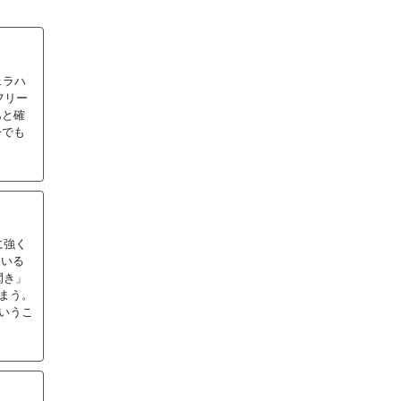
ェラハ
フリー
あと確
今でも
に強く
りいる
閃き」
まう。
いうこ