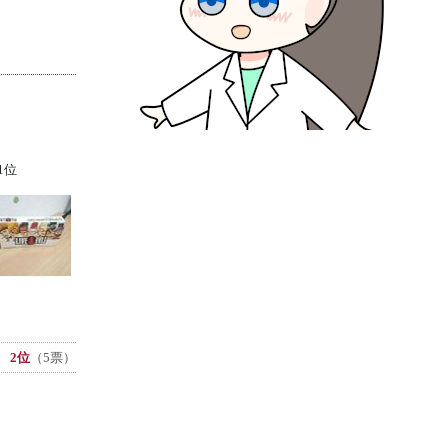
1位
2位
（5票）