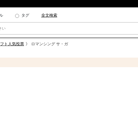
ル
タグ
全文検索
フト人気投票
ロマンシング サ・ガ