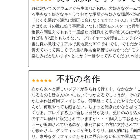
FFに次いでスクウェアから生まれたRPG。大好きなゲーム
る事もなく好きなキャラで好きな場所から好きな場所へ進め
「じゃあ避けて通れば戦闘に合わなくてすむじゃん!」と思
きはあまりの数に笑う事間違いなし! 固定モンスターは異常
選択を間違えてももう一度話せば挑戦する事が出来るはずな
ればもう2度ともらえない。 プレイヤーの行動によってイ
当に良い意味でリアルで意地悪なRPGです!でも、でもだか
覚えていって楽しくて大量の敵も全然苦じゃなかった! モ
楽しみだと思いますv とにかく一度やってみてくださいvはま
不朽の名作
★★★★★
次から次へと新しいソフトが作られて行く中、なかなか「こ
なるものも皆さんの中にもいくつかあるでしょうが、その
かし本作は何回プレイしても、何年経ってもまたやりたく
んが、何度やっても飽きない。ちょっと飽きたかなと思っ
くなる。プレイする度に新しい発見があり、更にのめり込んで
のすごい価格に設定されていますが・・・)購入しておきた
ューが追加されているのが、未だに多くの方に支持されている
が修正され、グラフィックが美しくなり、個人的には「面
り、素朴なグラフィックとそれに見合わない広大で重厚な世