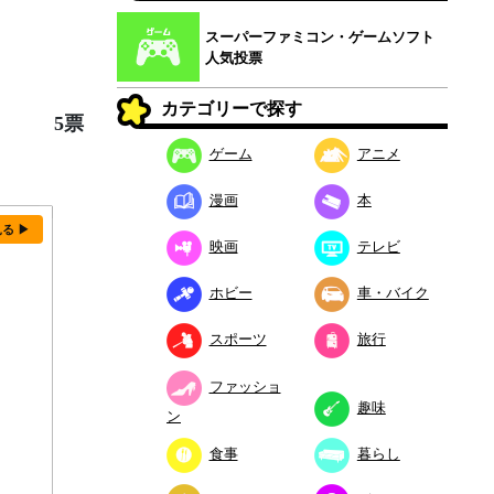
スーパーファミコン・ゲームソフト
人気投票
カテゴリーで探す
5票
ゲーム
アニメ
漫画
本
見る ▶
映画
テレビ
ホビー
車・バイク
スポーツ
旅行
ファッショ
趣味
ン
食事
暮らし