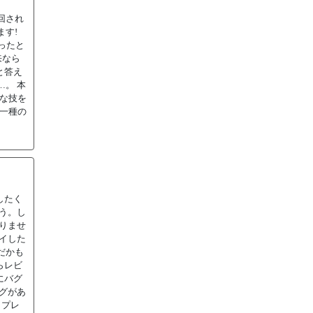
回され
す!
ったと
来なら
と答え
。 本
々な技を
り一種の
したく
う。し
りませ
イした
だかも
らレビ
にバグ
グがあ
くプレ