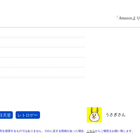
「
Amazon
よ
うさぎさん
任天堂
レトロゲー
利を侵害するものではありません。それに反する投稿があった場合、
こちら
からご報告をお願い致します。