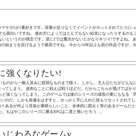
マサガ1が1番好きです。容量が足りなくてイベントがカットされてたり(シ
でも面白いですね。 進め方によってはとんでもない結末になったりするのも
ないというのが残念です。逆に2では魔法がないとかなりキツイ!ですよね。 
の始まりを告げるようで最高ですね。 今から10年以上も前の作品ですが、
に強くなりたい!
いものから一般人並みに貧弱なものまで様々。 しかし、主人公たちがどんな
ってしまう。 皮肉なことに戦えば戦うほどだ。だからこちらが逃げてばか
っと強くなってしまう。 このゲームでは後のシリーズの成長の要にもなる「
ないのだ。しかも装備をはずすと、せっかく手に入れた技もリセットされてし
色々あるが何より音楽が素晴らしいこと、全体的に図太く骨のあるゲームだと
た。もはやこのシリーズに勝るRPGは二度と無いだろう…。
いじわるなゲームv