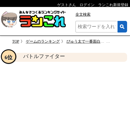
ゲストさん
ログイン
ランこれ新規登録
全文検索
TOP
ゲームのランキング
ぴゅう太で一番面白いゲームを決めるランキング
バトルフ
バトルファイター
6位