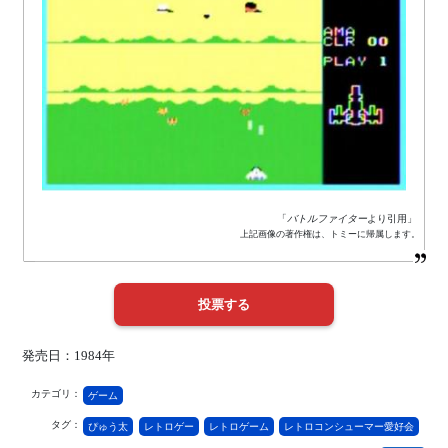
「
バトルファイター
より引用」
上記画像の著作権は、トミーに帰属します。
発売日：1984年
カテゴリ：
ゲーム
タグ：
ぴゅう太
レトロゲー
レトロゲーム
レトロコンシューマー愛好会