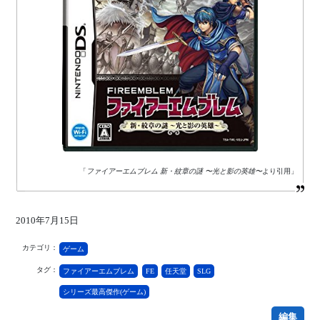
「
ファイアーエムブレム 新・紋章の謎 〜光と影の英雄〜
より引用」
2010年7月15日
カテゴリ：
ゲーム
タグ：
ファイアーエムブレム
FE
任天堂
SLG
シリーズ最高傑作(ゲーム)
編集