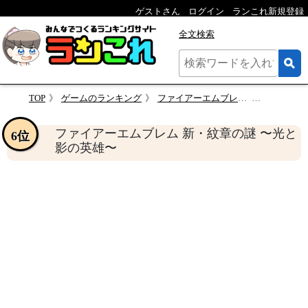
ゲストさん
ログイン
ランこれ新規登録
全文検索
TOP
ゲームのランキング
ファイアーエムブレムシリーズの最高傑作を決めるランキング
ファイアーエムブレム 新・
ファイアーエムブレム 新・紋章の謎 〜光と
6位
影の英雄〜