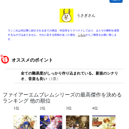
うさぎさん
ランこれは本記事に紹介される全ての商品・作品等をリスペクトしており、またその権利を侵害
するものではありません。それに反する投稿があった場合、
こちら
からご報告をお願い致しま
す。
オススメのポイント
全ての難易度がしっかり作り込まれている。新規のシナリ
オ、音楽も良い
（1票）
ファイアーエムブレムシリーズの最高傑作を決める
ランキング 他の順位
1位
2位
3位
4位