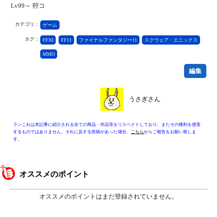
Lv99～ 狩コ
カテゴリ：
ゲーム
タグ：
FFXI
FF11
ファイナルファンタジー11
スクウェア・エニックス
MMO
編集
うさぎさん
ランこれは本記事に紹介される全ての商品・作品等をリスペクトしており、またその権利を侵害
するものではありません。それに反する投稿があった場合、
こちら
からご報告をお願い致しま
す。
オススメのポイント
オススメのポイントはまだ登録されていません。