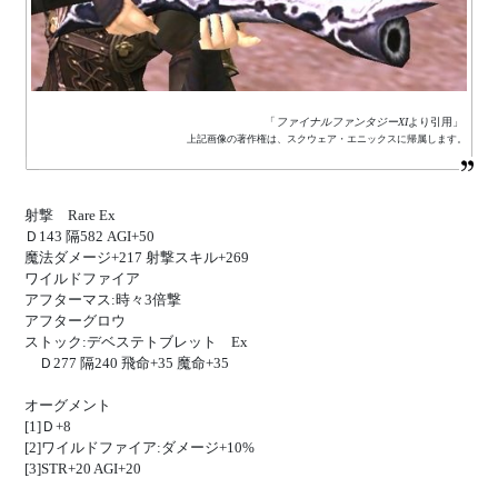
「
ファイナルファンタジーXI
より引用」
上記画像の著作権は、スクウェア・エニックスに帰属します。
射撃 Rare Ex
Ｄ143 隔582 AGI+50
魔法ダメージ+217 射撃スキル+269
ワイルドファイア
アフターマス:時々3倍撃
アフターグロウ
ストック:デベステトブレット Ex
Ｄ277 隔240 飛命+35 魔命+35
オーグメント
[1]Ｄ+8
[2]ワイルドファイア:ダメージ+10%
[3]STR+20 AGI+20