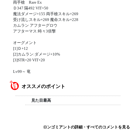
両手槍 Rare Ex
Ｄ347 隔492 VIT+50
魔法ダメージ+155 両手槍スキル+269
受け流しスキル+269 魔命スキル+228
カムラン アフターグロウ
アフターマス:時々3倍撃
オーグメント
[1]Ｄ+12
[2]カムラン:ダメージ+10%
[3]STR+20 VIT+20
Lv99～ 竜
オススメのポイント
見た目最高
ロンゴミアントの詳細・すべてのコメントを見る