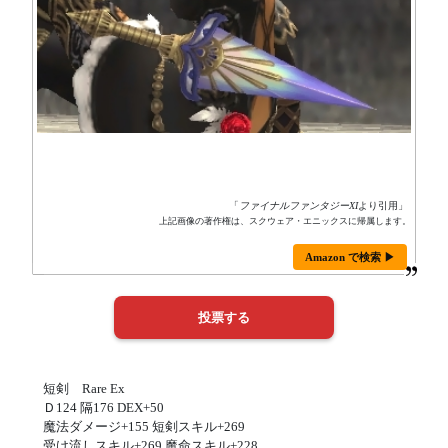
「
ファイナルファンタジーXI
より引用」
上記画像の著作権は、スクウェア・エニックスに帰属します。
Amazon で検索 ▶
短剣 Rare Ex
Ｄ124 隔176 DEX+50
魔法ダメージ+155 短剣スキル+269
受け流しスキル+269 魔命スキル+228