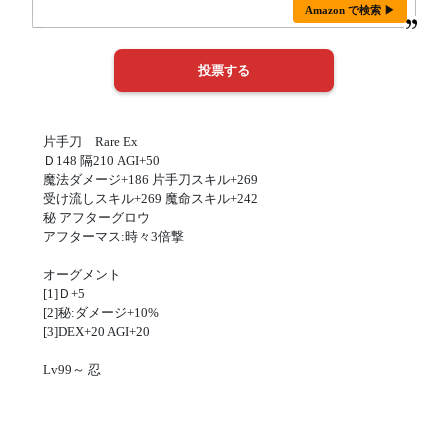
Amazon で検索 ▶
片手刀 Rare Ex
Ｄ148 隔210 AGI+50
魔法ダメージ+186 片手刀スキル+269
受け流しスキル+269 魔命スキル+242
秘 アフターグロウ
アフターマス:時々3倍撃
オーグメント
[1]Ｄ+5
[2]秘:ダメージ+10%
[3]DEX+20 AGI+20
Lv99～ 忍