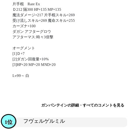
片手棍 Rare Ex
Ｄ212 隔300 HP+135 MP+135
魔法ダメージ+217 片手棍スキル+269
受け流しスキル+269 魔命スキル+255
カーズナ+100
ダガン アフターグロウ
アフターマス:時々3倍撃
オーグメント
[1]Ｄ+7
[2]ダガン回復量+10%
[3]HP+20 MP+20 MND+20
Lv99～ 白
ガンバンテインの詳細・すべてのコメントを見る
フヴェルゲルミル
1位