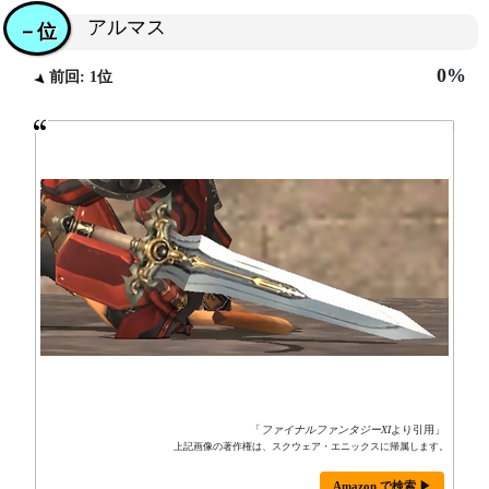
アルマス
－位
0%
前回: 1位
「
ファイナルファンタジーXI
より引用」
上記画像の著作権は、スクウェア・エニックスに帰属します。
Amazon で検索 ▶