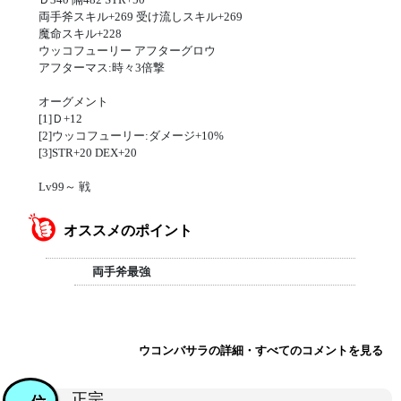
両手斧スキル+269 受け流しスキル+269
魔命スキル+228
ウッコフューリー アフターグロウ
アフターマス:時々3倍撃
オーグメント
[1]Ｄ+12
[2]ウッコフューリー:ダメージ+10%
[3]STR+20 DEX+20
Lv99～ 戦
オススメのポイント
両手斧最強
ウコンバサラの詳細・すべてのコメントを見る
正宗