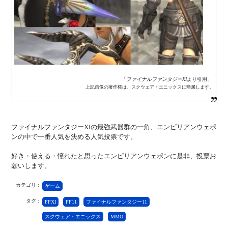
「
ファイナルファンタジーXI
より引用」
上記画像の著作権は、スクウェア・エニックスに帰属します。
ファイナルファンタジーXIの最強武器群の一角、エンピリアンウェポ
ンの中で一番人気を決める人気投票です。
好き・使える・憧れたと思ったエンピリアンウェポンに是非、投票お
願いします。
カテゴリ：
ゲーム
タグ：
FFXI
FF11
ファイナルファンタジー11
スクウェア・エニックス
MMO