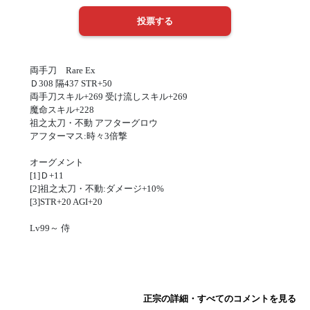
両手刀 Rare Ex
Ｄ308 隔437 STR+50
両手刀スキル+269 受け流しスキル+269
魔命スキル+228
祖之太刀・不動 アフターグロウ
アフターマス:時々3倍撃
オーグメント
[1]Ｄ+11
[2]祖之太刀・不動:ダメージ+10%
[3]STR+20 AGI+20
Lv99～ 侍
正宗の詳細・すべてのコメントを見る