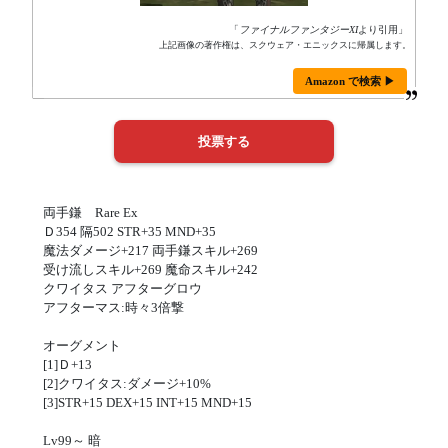
「
ファイナルファンタジーXI
より引用」
上記画像の著作権は、スクウェア・エニックスに帰属します。
Amazon で検索 ▶
両手鎌 Rare Ex
Ｄ354 隔502 STR+35 MND+35
魔法ダメージ+217 両手鎌スキル+269
受け流しスキル+269 魔命スキル+242
クワイタス アフターグロウ
アフターマス:時々3倍撃
オーグメント
[1]Ｄ+13
[2]クワイタス:ダメージ+10%
[3]STR+15 DEX+15 INT+15 MND+15
Lv99～ 暗