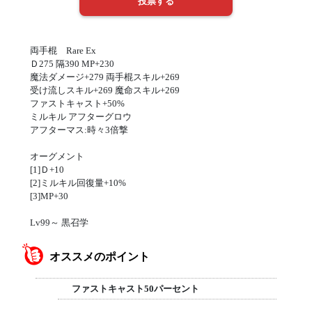
両手棍 Rare Ex
Ｄ275 隔390 MP+230
魔法ダメージ+279 両手棍スキル+269
受け流しスキル+269 魔命スキル+269
ファストキャスト+50%
ミルキル アフターグロウ
アフターマス:時々3倍撃
オーグメント
[1]Ｄ+10
[2]ミルキル回復量+10%
[3]MP+30
Lv99～ 黒召学
オススメのポイント
ファストキャスト50パーセント