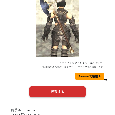
「
ファイナルファンタジーXI
より引用」
上記画像の著作権は、スクウェア・エニックスに帰属します。
Amazon で検索 ▶
両手斧 Rare Ex
Ｄ340 隔482 STR+50