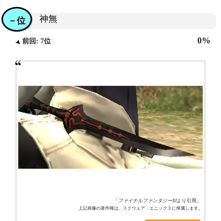
神無
－位
0%
前回: 7位
「
ファイナルファンタジーXI
より引用」
上記画像の著作権は、スクウェア・エニックスに帰属します。