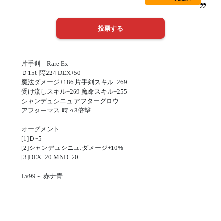
片手剣 Rare Ex
Ｄ158 隔224 DEX+50
魔法ダメージ+186 片手剣スキル+269
受け流しスキル+269 魔命スキル+255
シャンデュシニュ アフターグロウ
アフターマス:時々3倍撃
オーグメント
[1]Ｄ+5
[2]シャンデュシニュ:ダメージ+10%
[3]DEX+20 MND+20
Lv99～ 赤ナ青