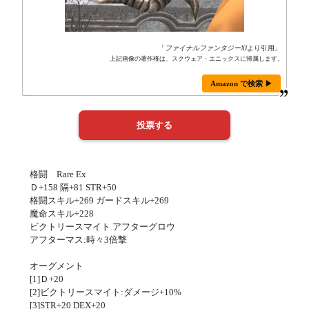
「
ファイナルファンタジーXI
より引用」
上記画像の著作権は、スクウェア・エニックスに帰属します。
Amazon で検索 ▶
格闘 Rare Ex
Ｄ+158 隔+81 STR+50
格闘スキル+269 ガードスキル+269
魔命スキル+228
ビクトリースマイト アフターグロウ
アフターマス:時々3倍撃
オーグメント
[1]Ｄ+20
[2]ビクトリースマイト:ダメージ+10%
[3]STR+20 DEX+20