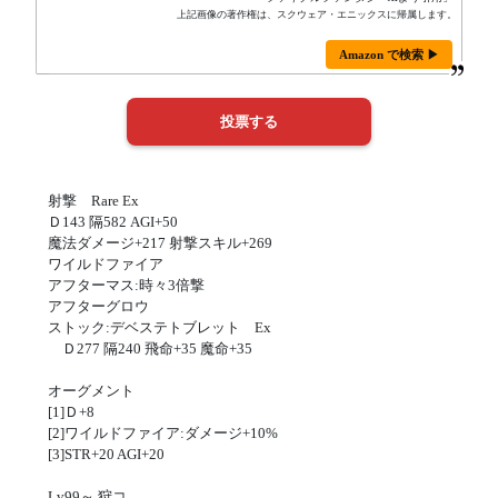
上記画像の著作権は、スクウェア・エニックスに帰属します。
Amazon で検索 ▶
射撃 Rare Ex
Ｄ143 隔582 AGI+50
魔法ダメージ+217 射撃スキル+269
ワイルドファイア
アフターマス:時々3倍撃
アフターグロウ
ストック:デベステトブレット Ex
Ｄ277 隔240 飛命+35 魔命+35
オーグメント
[1]Ｄ+8
[2]ワイルドファイア:ダメージ+10%
[3]STR+20 AGI+20
Lv99～ 狩コ