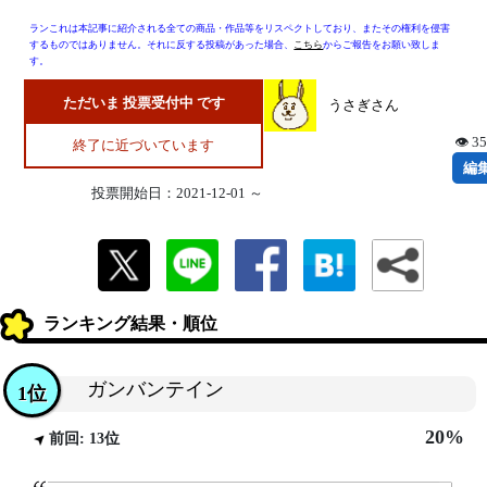
ランこれは本記事に紹介される全ての商品・作品等をリスペクトしており、またその権利を侵害
するものではありません。それに反する投稿があった場合、
こちら
からご報告をお願い致しま
す。
ただいま 投票受付中 です
うさぎさん
👁 3
終了に近づいています
編
投票開始日：2021-12-01 ～
ランキング結果・順位
ガンバンテイン
1位
20%
前回: 13位