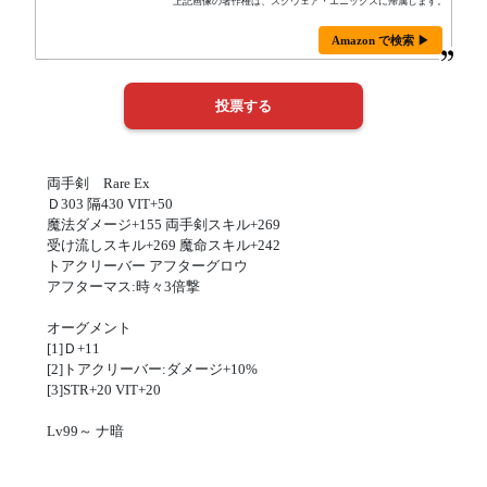
上記画像の著作権は、スクウェア・エニックスに帰属します。
Amazon で検索 ▶
両手剣 Rare Ex
Ｄ303 隔430 VIT+50
魔法ダメージ+155 両手剣スキル+269
受け流しスキル+269 魔命スキル+242
トアクリーバー アフターグロウ
アフターマス:時々3倍撃
オーグメント
[1]Ｄ+11
[2]トアクリーバー:ダメージ+10%
[3]STR+20 VIT+20
Lv99～ ナ暗