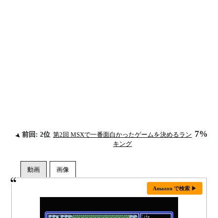
7%
前回: 2位
第2回 MSXで一番面白かったゲームを決めるラン
キング
Amazon で検索 ▶