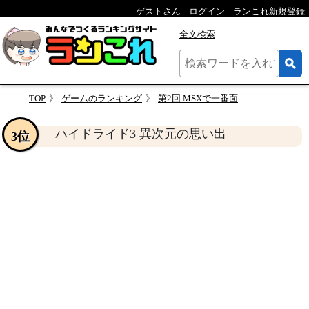
ゲストさん
ログイン
ランこれ新規登録
全文検索
TOP
ゲームのランキング
第2回 MSXで一番面白かったゲームを決めるランキング
ハイドライド3
ハイドライド3 異次元の思い出
3位