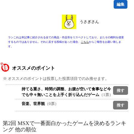
編集
うさぎさん
ランこれは本記事に紹介される全ての商品・作品等をリスペクトしており、またその権利を侵害
するものではありません。それに反する投稿があった場合、
こちら
からご報告をお願い致しま
す。
オススメのポイント
※ オススメのポイントは投票した投票項目でのみ推せます。
持てる重さ、時間の調整、お腹が空いて食事など今
でも中々無いことを上手く折り込んだゲーム
（1票）
音楽、世界観
（0票）
第2回 MSXで一番面白かったゲームを決めるランキ
ング 他の順位