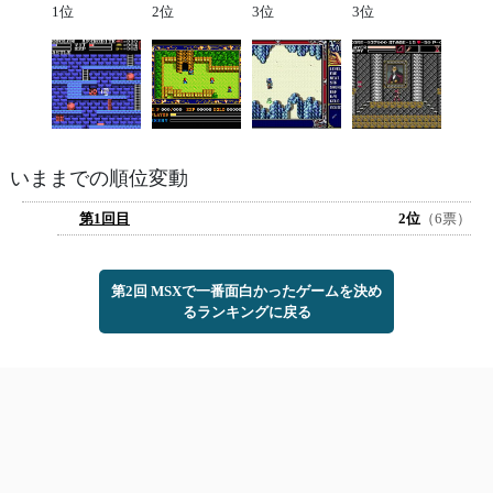
1位
2位
3位
3位
いままでの順位変動
第1回目
2位
（6票）
第2回 MSXで一番面白かったゲームを決め
るランキングに戻る