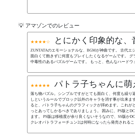
💡 アマゾンでのレビュー
とにかく印象的な、
★★★★☆
ZUNTATAのエモーショナルな、BGMが神曲です。 古
面白くて飽きずに何度もプレイしたくなるゲームです。 グ
中毒性のあるパズルゲームです。 もっと、色んなハードウ
パトラ子ちゃんに萌
★★★★★
落ち物パズル。シンプルですがとても面白く、何度も繰り返
しというルールでブロック以外のキャラを消す事が出来ます
ると、パトラ子ちゃんのグラフィックが拝めます。これがと
っとあってしかるべきでありましょう。 因みに、PS版とD
ます。 PS版は移植度が余り良くないそうなので、SS版かD
クレオパトラフォーチュン2は何時になったら発売されるこ