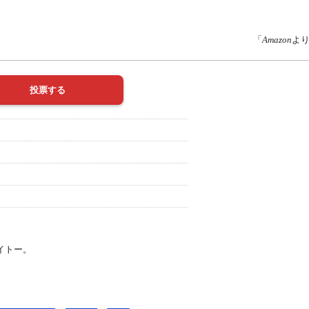
「
Amazon
よ
イトー。