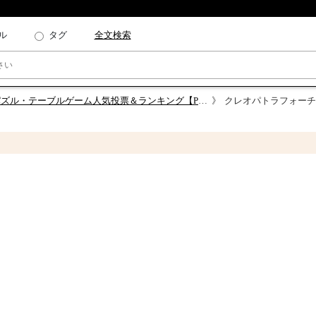
ル
タグ
全文検索
・テーブルゲーム人気投票＆ランキング【PZL・TBL】
クレオパトラフォーチ