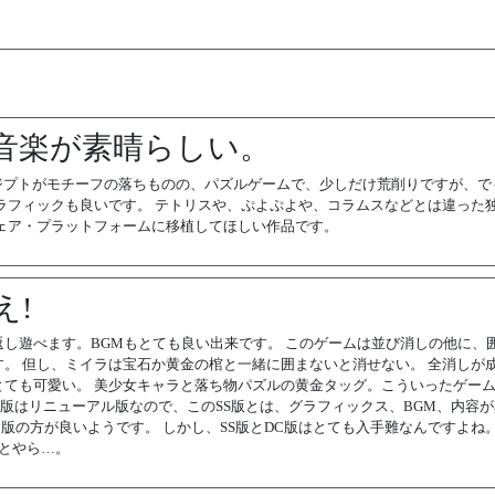
音楽が素晴らしい。
代エジプトがモチーフの落ちものの、パズルゲームで、少しだけ荒削りですが、で
ラフィックも良いです。 テトリスや、ぷよぷよや、コラムスなどとは違った
ェア・プラットフォームに移植してほしい作品です。
え!
し遊べます。BGMもとても良い出来です。 このゲームは並び消しの他に、
。 但し、ミイラは宝石か黄金の棺と一緒に囲まないと消せない。 全消しが
ても可愛い。 美少女キャラと落ち物パズルの黄金タッグ。こういったゲー
C版はリニューアル版なので、このSS版とは、グラフィックス、BGM、内容
C版の方が良いようです。 しかし、SS版とDC版はとても入手難なんですよね
とやら…。