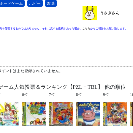
ボードゲーム
ホビー
趣味
うさぎさん
利を侵害するものではありません。それに反する投稿があった場合、
こちら
からご報告をお願い致します。
ポイントはまだ登録されていません。
ーム人気投票＆ランキング【PZL・TBL】 他の順位
位
6位
7位
8位
9位
1