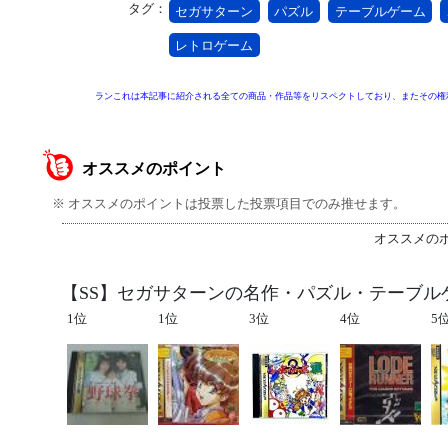
タグ：
セガサターン
パズル
テーブルゲーム
レトロゲーム
ランこれは本記事に紹介される全ての商品・作品等をリスペクトしており、またその権
オススメのポイント
※ オススメのポイントは投票した投票項目でのみ推せます。
オススメの
【SS】セガサターンの名作・パズル・テーブルゲ
1位
1位
3位
4位
5