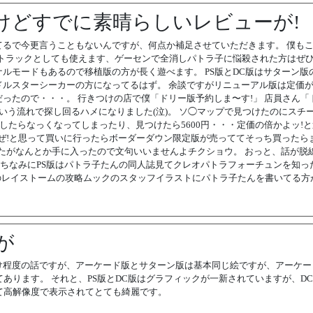
けどすでに素晴らしいレビューが!
るで今更言うこともないんですが、何点か補足させていただきます。 僕も
トラックとしても使えます、ゲーセンで全消しパトラ子に悩殺された方はぜひ
ルモードもあるので移植版の方が長く遊べます。 PS版とDC版はサターン版
ルスターシーカーの方になってるはず。 余談ですがリニューアル版は定価が2
ったので・・・。 行きつけの店で僕「ドリー版予約しま〜す!」 店員さん「
という流れで探し回るハメになりました(泣)。 ソ◯マップで見つけたのにスチ
先したらなっくなってしまったり、見つけたら5600円・・・定価の倍かよッ!
ぜ!と思って買いに行ったらボーダーダウン限定版が売っててそっち買ったら
したがなんとか手に入ったので文句いいませんよチクショウ。 おっと、話が脱
 ちなみにPS版はパトラ子たんの同人誌見てクレオパトラフォーチュンを知っ
トのレイストームの攻略ムックのスタッフイラストにパトラ子たんを書いてる方
が
け程度の話ですが、アーケード版とサターン版は基本同じ絵ですが、アーケー
あります。 それと、PS版とDC版はグラフィックが一新されていますが、D
て高解像度で表示されてとても綺麗です。