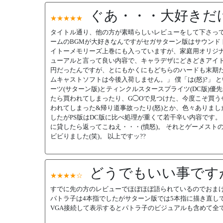
ぐあ・・・大好きだ
★★★★★
タイトル通り、他の方が素晴らしいレビューをして下さって
ームのBGMが大好きなんですがセガサターン版はサウンド
イトーメモリーズ上巻にも入っていますが、家庭用オリジナ
ューアルと言って良い内容で、キャラデザにどきどきアイド
円だったんですが、とにもかくにもどちらのハードも末期だ
ムキャストソフトは今後入荷しません。」 僕「は(怒)?」 
ーツ(サターン版)とティンクルスタースプライツ(DC版)優
たら買われてしまったり、G◯Oで見つけた、今度こそ買う
われてしまった&帰り道事故ったり(怒)とか、色々ありま
したがPS版はDC版に比べ処理が重くて若干辛い内容です。
に貸したら返ってこねえ・・・(憤怒)。 それとゲーメス
ビビりました(笑)。 以上ですッ??
どうでもいい事です
★★★★☆
すでに先の方のレビューでほぼほぼ語られているのでおま
パトラ子は4本指でしたがサターン版では5本指に描き直して
VGA接続して表示するとパトラ子のビジュアルも含めて全