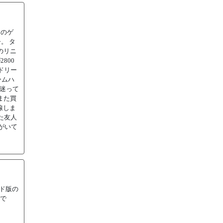
このゲ
。 タ
のリニ
800
ドリー
ームハ
と迷って
また買
線しま
た友人
がいて
ド版の
Cで