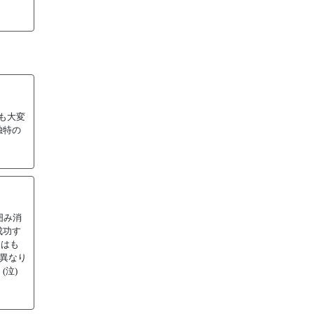
も大変
独特の
囲み消
成功す
ムはも
が異なり
。(泣)