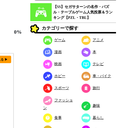
【SS】セガサターンの名作・パズ
ル・テーブルゲーム人気投票＆ラン
キング【PZL・TBL】
カテゴリーで探す
0%
ゲーム
アニメ
漫画
本
見る ▶
映画
テレビ
ホビー
車・バイク
スポーツ
旅行
ファッショ
趣味
ン
食事
暮らし