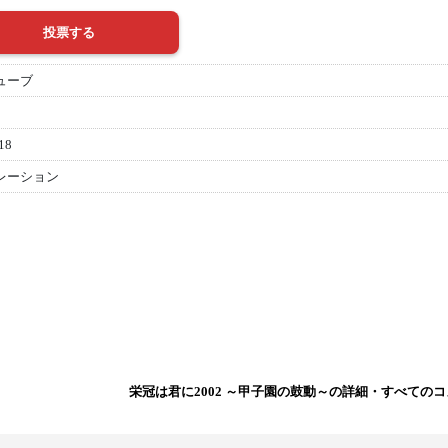
ューブ
18
レーション
栄冠は君に2002 ～甲子園の鼓動～の詳細・すべての