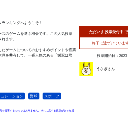
＆ランキングへようこそ！
ただいま 投票受付中 
ーズのゲームを選ぶ機会です。この人気投票
されます。
終了に近づいていま
んだゲームについてのおすすめポイントや投票
意見を共有して、一番人気のある「栄冠は君
投票開始日：2023-0
うさぎさん
ミュレーション
野球
スポーツ
利を侵害するものではありません。それに反する投稿があった場