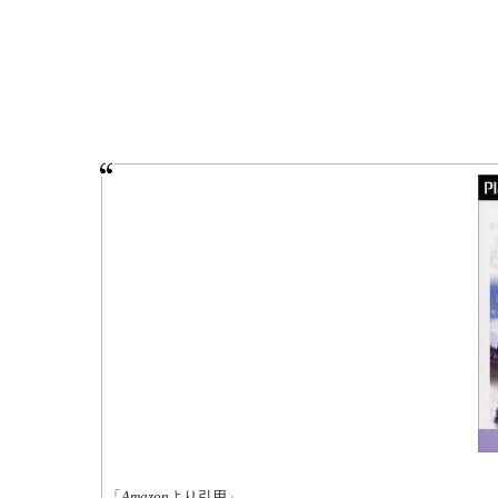
「
Amazon
より引用」