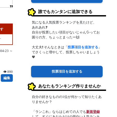
誰でもカンタンに追加できる
気になる人気投票ランキングを見たけど、
あれあれ❓
です
自分が投票したい項目がないじゃん💦ってお
困りの方、ちょっとまったー🙌
す
大丈夫❗ そんなときは「
投票項目を追加する
」
4-23 ～
でさくっと増やして、投票しちゃいましょう
💖
投票項目を追加する
👁 890
編集
あなたもランキング作りませんか
自分の好きなものの1位が何かって知りたくあ
りませんか？
「ランこれ」ならはじめての人でも
新規登録
して、すぐにあなただけの面白い人気ランキ