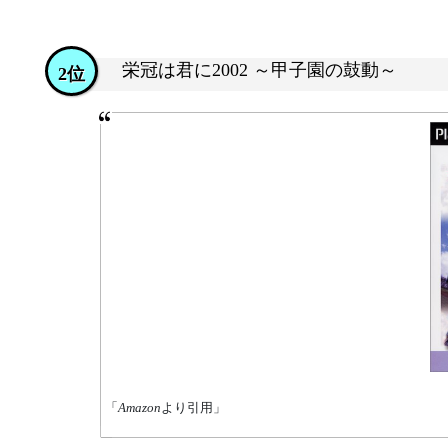
栄冠は君に2002 ～甲子園の鼓動～
2位
「
Amazon
より引用」