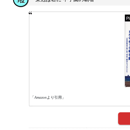
3位
「
Amazon
より引用」