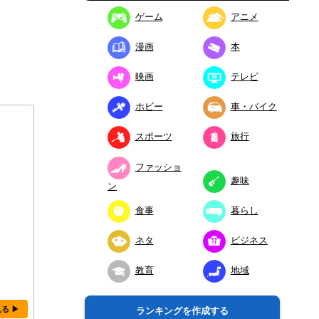
ゲーム
アニメ
漫画
本
映画
テレビ
ホビー
車・バイク
スポーツ
旅行
ファッショ
趣味
ン
食事
暮らし
ネタ
ビジネス
教育
地域
見る ▶
ランキングを作成する