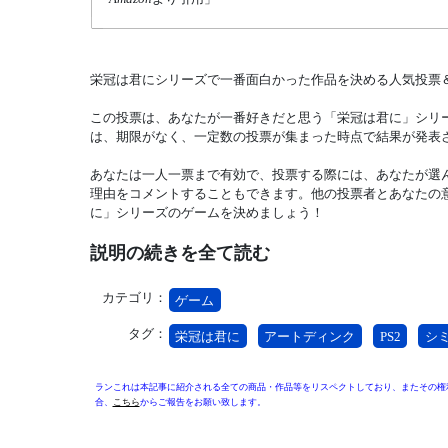
栄冠は君にシリーズで一番面白かった作品を決める人気投票
この投票は、あなたが一番好きだと思う「栄冠は君に」シリ
は、期限がなく、一定数の投票が集まった時点で結果が発表
あなたは一人一票まで有効で、投票する際には、あなたが選
理由をコメントすることもできます。他の投票者とあなたの
に」シリーズのゲームを決めましょう！
説明の続きを全て読む
カテゴリ：
ゲーム
タグ：
栄冠は君に
アートディンク
PS2
シ
ランこれは本記事に紹介される全ての商品・作品等をリスペクトしており、またその権
合、
こちら
からご報告をお願い致します。