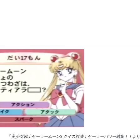
「
美少女戦士セーラームーンS クイズ対決！セーラーパワー結集！！
よ