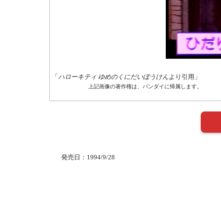
「
ハローキティ ゆめのくにだいぼうけん
より引用」
上記画像の著作権は、バンダイに帰属します。
発売日：1994/9/28