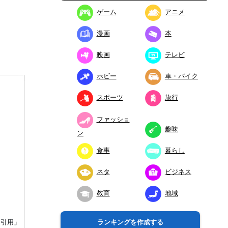
ゲーム
アニメ
漫画
本
映画
テレビ
ホビー
車・バイク
スポーツ
旅行
ファッショ
趣味
ン
食事
暮らし
ネタ
ビジネス
教育
地域
り引用」
ランキングを作成する