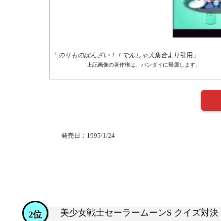
「
のりものばんざい！！でんしゃ大集合
より引用」
上記画像の著作権は、バンダイに帰属します。
発売日：1995/1/24
美少女戦士セーラームーンS クイズ対
2位