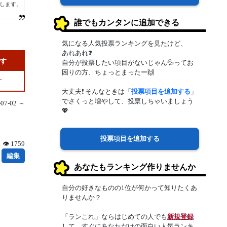
します。
誰でもカンタンに追加できる
気になる人気投票ランキングを見たけど、
あれあれ❓
です
自分が投票したい項目がないじゃん💦ってお
困りの方、ちょっとまったー🙌
す
大丈夫❗ そんなときは「
投票項目を追加する
」
でさくっと増やして、投票しちゃいましょう
7-02 ～
💖
投票項目を追加する
👁 1759
編集
あなたもランキング作りませんか
自分の好きなものの1位が何かって知りたくあ
りませんか？
「ランこれ」ならはじめての人でも
新規登録
して、すぐにあなただけの面白い人気ランキ