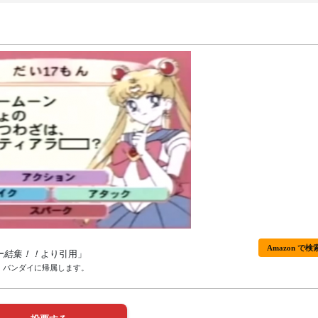
Amazon で検
ー結集！！
より引用」
、バンダイに帰属します。