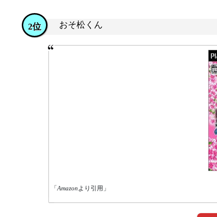
おそ松くん
2位
「
Amazon
より引用」