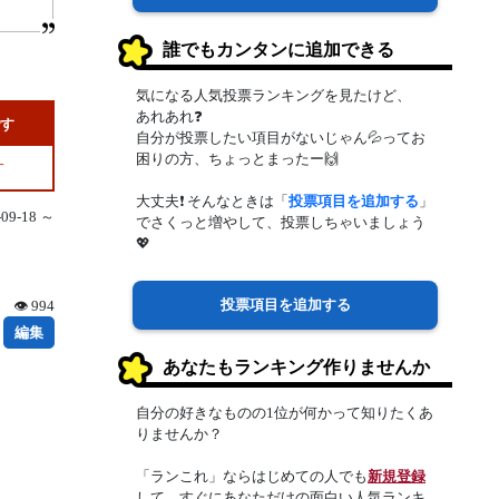
誰でもカンタンに追加できる
気になる人気投票ランキングを見たけど、
あれあれ❓
です
自分が投票したい項目がないじゃん💦ってお
困りの方、ちょっとまったー🙌
す
大丈夫❗ そんなときは「
投票項目を追加する
」
9-18 ～
でさくっと増やして、投票しちゃいましょう
💖
投票項目を追加する
👁 994
編集
あなたもランキング作りませんか
自分の好きなものの1位が何かって知りたくあ
りませんか？
「ランこれ」ならはじめての人でも
新規登録
して、すぐにあなただけの面白い人気ランキ