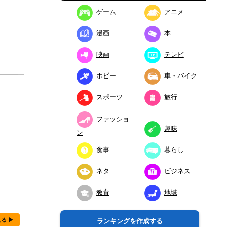
ゲーム
アニメ
漫画
本
映画
テレビ
ホビー
車・バイク
スポーツ
旅行
ファッショ
趣味
ン
食事
暮らし
ネタ
ビジネス
教育
地域
見る ▶
ランキングを作成する