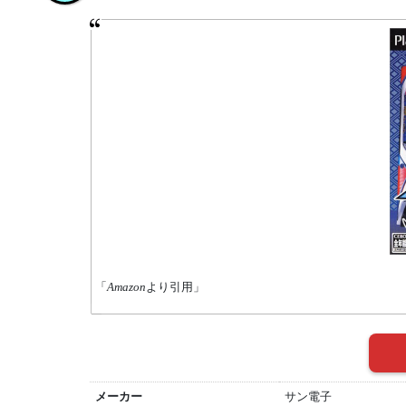
「
Amazon
より引用」
メーカー
サン電子