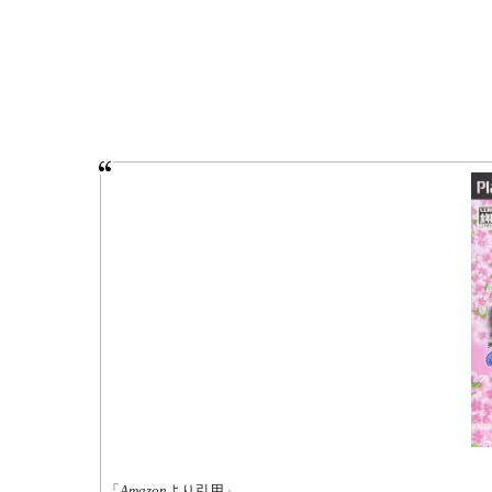
「
Amazon
より引用」