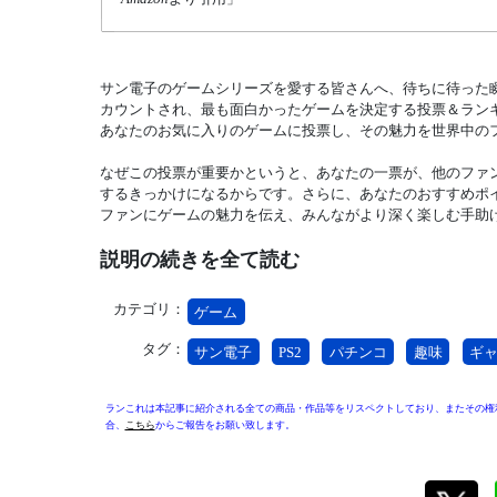
サン電子のゲームシリーズを愛する皆さんへ、待ちに待った
カウントされ、最も面白かったゲームを決定する投票＆ラン
あなたのお気に入りのゲームに投票し、その魅力を世界中の
なぜこの投票が重要かというと、あなたの一票が、他のファ
するきっかけになるからです。さらに、あなたのおすすめポ
ファンにゲームの魅力を伝え、みんながより深く楽しむ手助
説明の続きを全て読む
カテゴリ：
ゲーム
タグ：
サン電子
PS2
パチンコ
趣味
ギ
ランこれは本記事に紹介される全ての商品・作品等をリスペクトしており、またその権
合、
こちら
からご報告をお願い致します。