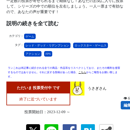
一定数の投票が寄せられるまで期限なし！あなたのお気に入りに投票
して、シリーズの中での順位を左右しましょう。一人一票まで有効な
ので、あなたの声が重要です！
説明の続きを全て読む
カテゴリ：
ゲーム
タグ：
レッド・デッド・リデンプション
ロックスター・ゲームス
アクション
FPS
ランこれは本記事に紹介される全ての商品・作品等をリスペクトしており、またその権利を侵害
するものではありません。それに反する投稿があった場合、
こちら
からご報告をお願い致しま
す。
ただいま 投票受付中 です
うさぎさん
👁 
終了に近づいています
編
投票開始日：2023-12-09 ～