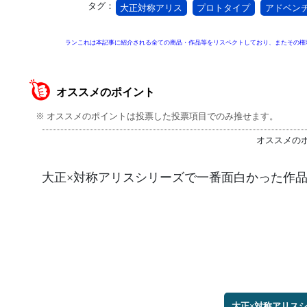
タグ：
大正対称アリス
プロトタイプ
アドベン
ランこれは本記事に紹介される全ての商品・作品等をリスペクトしており、またその権
オススメのポイント
※ オススメのポイントは投票した投票項目でのみ推せます。
オススメの
大正×対称アリスシリーズで一番面白かった作品
大正×対称アリス