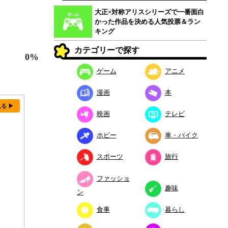
大正×対称アリスシリーズで一番面白
かった作品を決める人気投票＆ラン
キング
カテゴリーで探す
0%
ゲーム
アニメ
漫画
本
見る ▶
映画
テレビ
ホビー
車・バイク
スポーツ
旅行
ファッショ
趣味
ン
食事
暮らし