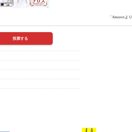
「
Amazon
よ