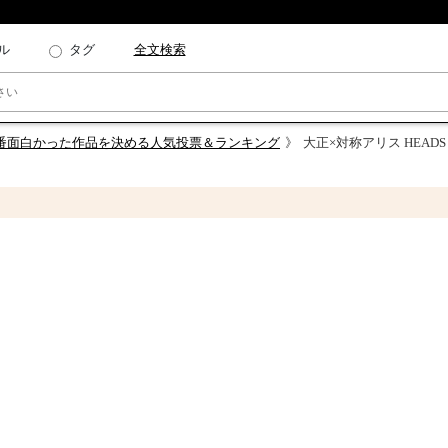
ル
タグ
全文検索
番面白かった作品を決める人気投票＆ランキング
大正×対称アリス HEADS &