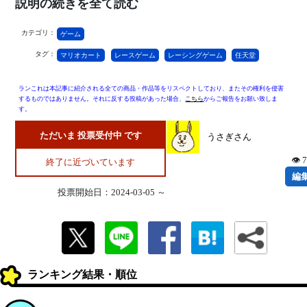
説明の続きを全て読む
カテゴリ：
ゲーム
タグ：
マリオカート
レースゲーム
レーシングゲーム
任天堂
ランこれは本記事に紹介される全ての商品・作品等をリスペクトしており、またその権利を侵害
するものではありません。それに反する投稿があった場合、
こちら
からご報告をお願い致しま
す。
ただいま 投票受付中 です
うさぎさん
👁 
終了に近づいています
編
投票開始日：2024-03-05 ～
ランキング結果・順位