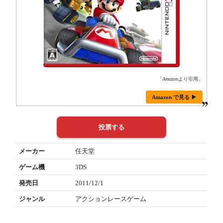
「
Amazon
より引用」
Amazon で見る ▶
メーカー
任天堂
ゲーム機
3DS
発売日
2011/12/1
ジャンル
アクションレースゲーム