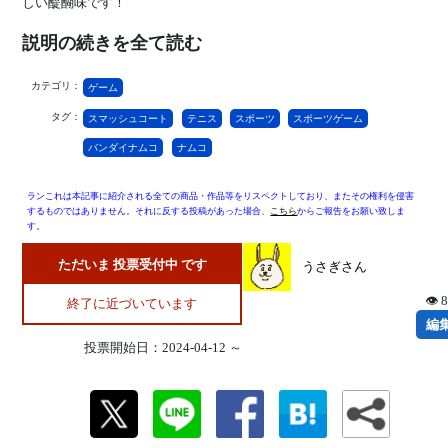
しい醍醐味です！
説明の続きを全て読む
カテゴリ：
ゲーム
タグ：
スマッシュコート
テニス
スポーツ
スポーツゲーム
バンダイナムコ
ナムコ
ランこれは本記事に紹介される全ての商品・作品等をリスペクトしており、またその権利を侵害
するものではありません。それに反する投稿があった場合、
こちら
からご報告をお願い致しま
す。
ただいま 投票受付中 です
うさぎさん
👁 
終了に近づいています
編
投票開始日：2024-04-12 ～