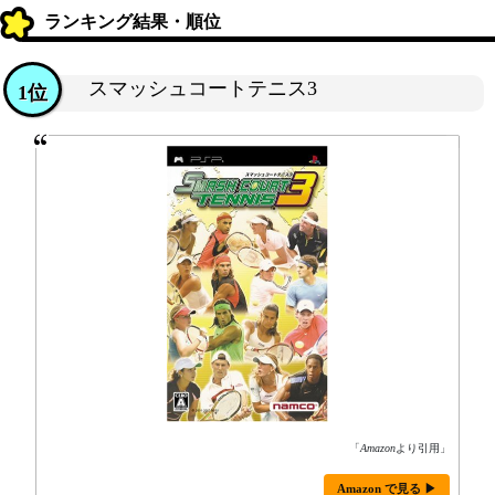
ランキング結果・順位
スマッシュコートテニス3
1位
「
Amazon
より引用」
Amazon で見る ▶