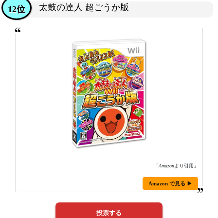
太鼓の達人 超ごうか版
12位
「
Amazon
より引用」
Amazon で見る ▶