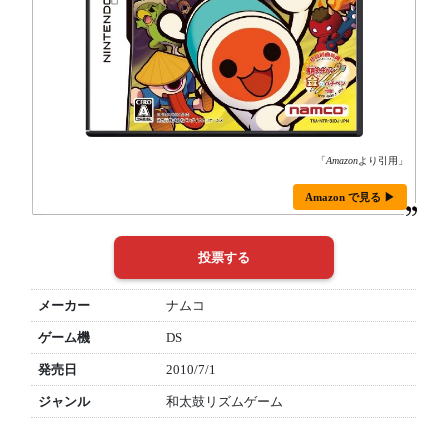
「
Amazon
より引用」
Amazon で見る ▶
メーカー
ナムコ
ゲーム機
DS
発売日
2010/7/1
ジャンル
和太鼓リズムゲーム