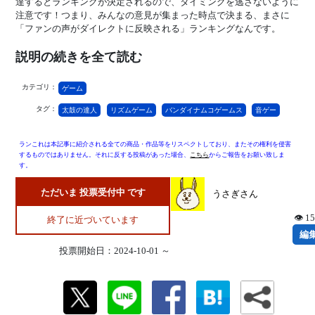
達するとランキングが決定されるので、タイミングを逃さないように
注意です！つまり、みんなの意見が集まった時点で決まる、まさに
「ファンの声がダイレクトに反映される」ランキングなんです。
説明の続きを全て読む
カテゴリ：
ゲーム
タグ：
太鼓の達人
リズムゲーム
バンダイナムコゲームス
音ゲー
ランこれは本記事に紹介される全ての商品・作品等をリスペクトしており、またその権利を侵害
するものではありません。それに反する投稿があった場合、
こちら
からご報告をお願い致しま
す。
ただいま 投票受付中 です
うさぎさん
👁 1
終了に近づいています
編
投票開始日：2024-10-01 ～