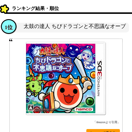
ランキング結果・順位
太鼓の達人 ちびドラゴンと不思議なオーブ
1位
「
Amazon
より引用」