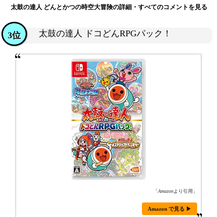
太鼓の達人 どんとかつの時空大冒険の詳細・すべてのコメントを見る
太鼓の達人 ドコどんRPGパック！
3位
「
Amazon
より引用」
Amazon で見る ▶