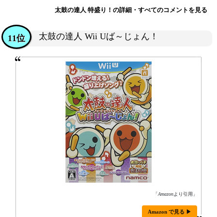
太鼓の達人 特盛り！の詳細・すべてのコメントを見る
太鼓の達人 Wii Uば～じょん！
11位
「
Amazon
より引用」
Amazon で見る ▶