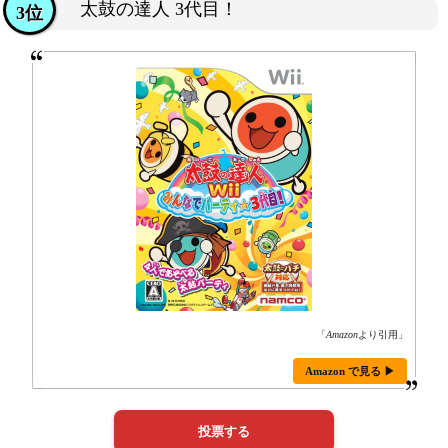
太鼓の達人 3代目！
3位
「
Amazon
より引用」
Amazon で見る ▶