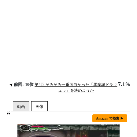
7.1%
前回: 10位
第4回 そろそろ一番面白かった「悪魔城ドラキ
ュラ」を決めようか
Amazon で検索 ▶