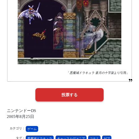
「
悪魔城ドラキュラ 蒼月の十字架
より引用」
ニンテンドーDS
2005年8月25日
カテゴリ：
ゲーム
タグ：
悪魔城ドラキュラ
キャッスルヴァニア
コナミ
ACT