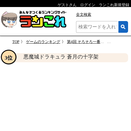
ゲストさん
ログイン
ランこれ新規登録
全文検索
TOP
ゲームのランキング
第4回 そろそろ一番面白かった「悪魔城ドラキュラ」を決めようか
悪魔城ドラキュ
悪魔城ドラキュラ 蒼月の十字架
3位