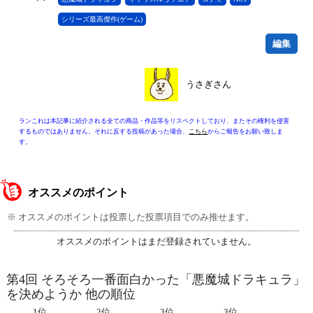
シリーズ最高傑作(ゲーム)
編集
うさぎさん
ランこれは本記事に紹介される全ての商品・作品等をリスペクトしており、またその権利を侵害
するものではありません。それに反する投稿があった場合、
こちら
からご報告をお願い致しま
す。
オススメのポイント
※ オススメのポイントは投票した投票項目でのみ推せます。
オススメのポイントはまだ登録されていません。
第4回 そろそろ一番面白かった「悪魔城ドラキュラ」
を決めようか 他の順位
1位
2位
3位
3位