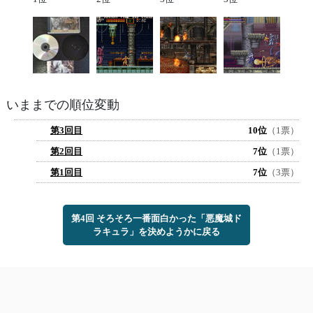
いままでの順位変動
第3回目
10位
（1票）
第2回目
7位
（1票）
第1回目
7位
（3票）
第4回 そろそろ一番面白かった「悪魔城ド
ラキュラ」を決めようかに戻る