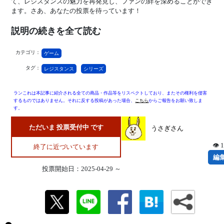
て、レジスタンスの魅力を再発見し、ファンの絆を深めることができ
ます。さあ、あなたの投票を待っています！
説明の続きを全て読む
カテゴリ：
ゲーム
タグ：
レジスタンス
シリーズ
ランこれは本記事に紹介される全ての商品・作品等をリスペクトしており、またその権利を侵害
するものではありません。それに反する投稿があった場合、
こちら
からご報告をお願い致しま
す。
ただいま 投票受付中 です
うさぎさん
👁 
終了に近づいています
編
投票開始日：2025-04-29 ～