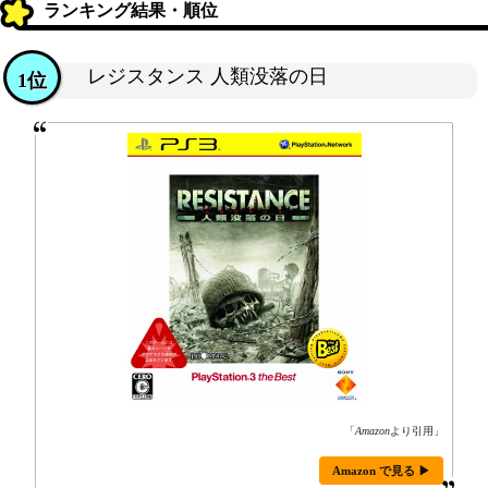
ランキング結果・順位
レジスタンス 人類没落の日
1位
「
Amazon
より引用」
Amazon で見る ▶