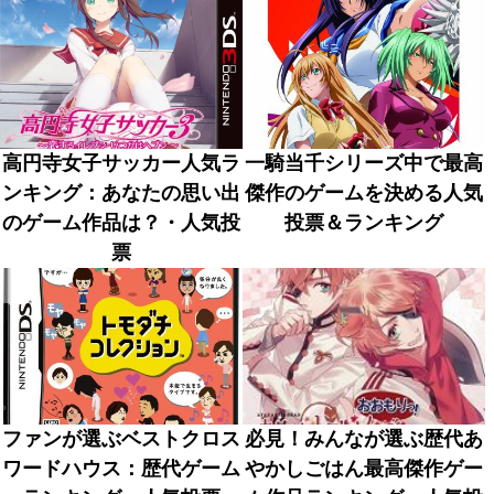
高円寺女子サッカー人気ラ
一騎当千シリーズ中で最高
ンキング：あなたの思い出
傑作のゲームを決める人気
のゲーム作品は？・人気投
投票＆ランキング
票
ファンが選ぶベストクロス
必見！みんなが選ぶ歴代あ
ワードハウス：歴代ゲーム
やかしごはん最高傑作ゲー