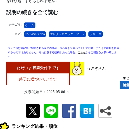
を呼び起こすかもしれません！
説明の続きを全て読む
カテゴリ：
ゲーム
タグ：
F1(EASPORTS)
エレクトロニック・アーツ
シリーズ
ランこれは本記事に紹介される全ての商品・作品等をリスペクトしており、またその権利を侵害
するものではありません。それに反する投稿があった場合、
こちら
からご報告をお願い致しま
す。
ただいま 投票受付中 です
うさぎさん
👁 
終了に近づいています
編
投票開始日：2025-05-06 ～
ランキング結果・順位