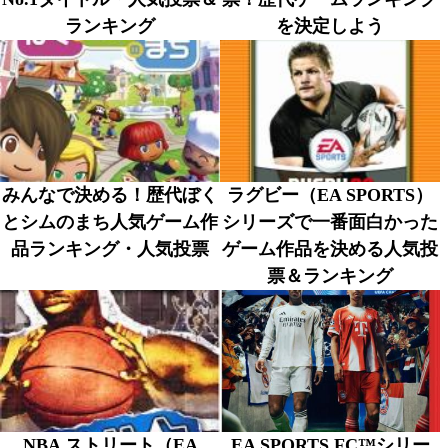
ランキング
を決定しよう
みんなで決める！歴代ぼく
ラグビー（EA SPORTS）
とシムのまち人気ゲーム作
シリーズで一番面白かった
品ランキング・人気投票
ゲーム作品を決める人気投
票＆ランキング
NBA ストリート（EA
EA SPORTS FC™シリー