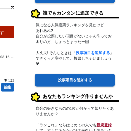
誰でもカンタンに追加できる
気になる人気投票ランキングを見たけど、
あれあれ❓
です
自分が投票したい項目がないじゃん💦ってお
困りの方、ちょっとまったー🙌
大丈夫❗ そんなときは「
投票項目を追加する
」
8-16 ～
でさくっと増やして、投票しちゃいましょう
💖
投票項目を追加する
👁 123
編集
あなたもランキング作りませんか
自分の好きなものの1位が何かって知りたくあ
りませんか？
「ランこれ」ならはじめての人でも
新規登録
して、すぐにあなただけの面白い人気ランキ