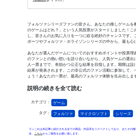
フォルツァシリーズファンの皆さん、あなたの推しゲームを
のゲームはどれ？」という人気投票がスタートしました！こ
し、皆さんのお気に入りを一つに絞る絶好のチャンスです。
ポーツやフォルツァ・ホライゾンシリーズの中から、最も心
あなたが選んだゲームについてのおすすめポイントや投票理
のファンとの熱い想いを語り合いながら、人気ゲームの選出
人一票までで、有効かつ公正な結果を目指します。期限は設
結果が発表されます。この非公式のファン活動に参加して、
ょう！あなたの一票が、最高のフォルツァ体験を生み出しま
説明の続きを全て読む
カテゴリ：
ゲーム
タグ：
フォルツァ
マイクロソフト
シリーズ
ランこれは本記事に紹介される全ての商品・作品等をリスペクトしており、またその権
合、
こちら
からご報告をお願い致します。