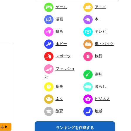
ゲーム
アニメ
漫画
本
映画
テレビ
ホビー
車・バイク
スポーツ
旅行
ファッショ
趣味
ン
食事
暮らし
ネタ
ビジネス
教育
地域
見る ▶
ランキングを作成する