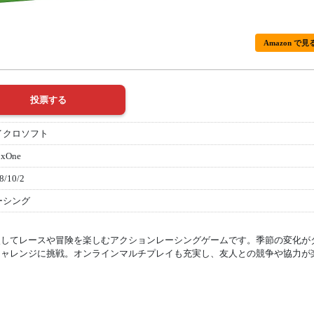
Amazon で見
イクロソフト
oxOne
8/10/2
ーシング
使してレースや冒険を楽しむアクションレーシングゲームです。季節の変化が
チャレンジに挑戦。オンラインマルチプレイも充実し、友人との競争や協力が