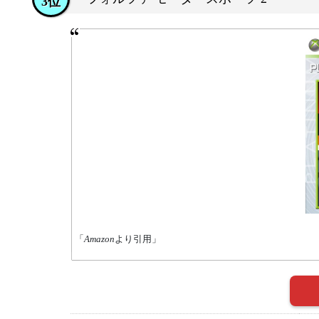
3位
「
Amazon
より引用」