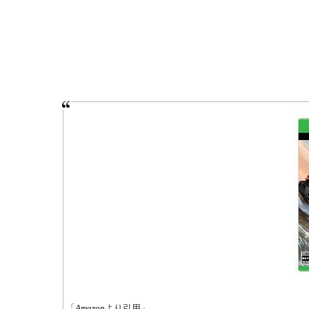
「
Amazon
より引用」