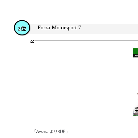
Forza Motorsport 7
2位
「
Amazon
より引用」